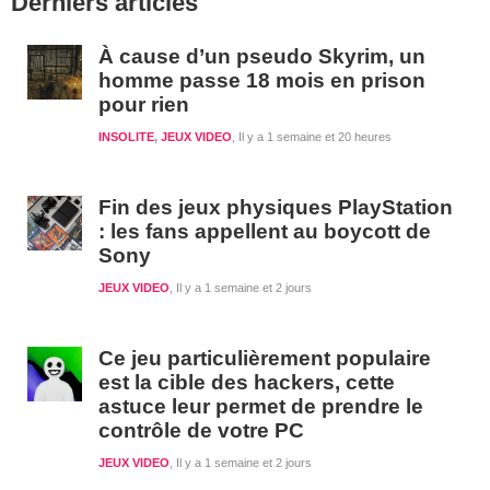
Derniers articles
latérale
1
À cause d’un pseudo Skyrim, un
homme passe 18 mois en prison
pour rien
INSOLITE
,
JEUX VIDEO
Il y a 1 semaine et 20 heures
Fin des jeux physiques PlayStation
: les fans appellent au boycott de
Sony
JEUX VIDEO
Il y a 1 semaine et 2 jours
Ce jeu particulièrement populaire
est la cible des hackers, cette
astuce leur permet de prendre le
contrôle de votre PC
JEUX VIDEO
Il y a 1 semaine et 2 jours