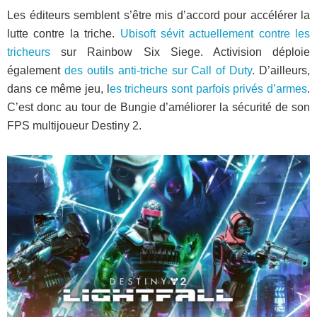
Les éditeurs semblent s’être mis d’accord pour accélérer la
lutte contre la triche.
Ubisoft sévit actuellement contre les
tricheurs
sur Rainbow Six Siege. Activision déploie
également
des outils anti-triche sur Call of Duty
. D’ailleurs,
dans ce même jeu, l
es tricheurs sont parfois privés d’armes
.
C’est donc au tour de Bungie d’améliorer la sécurité de son
FPS multijoueur Destiny 2.