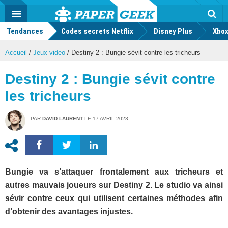
geek
Push
Dark
Facebook
Twitter
Youtube
Notification
MENU
Mode
Actu
geek
Tendances
Codes secrets Netflix
Disney Plus
Rec
Xbox
Accueil
/
Jeux video
/
Destiny 2 : Bungie sévit contre les tricheurs
Destiny 2 : Bungie sévit contre
les tricheurs
PAR
DAVID LAURENT
LE
17 AVRIL 2023
Bungie va s’attaquer frontalement aux tricheurs et
autres mauvais joueurs sur Destiny 2. Le studio va ainsi
sévir contre ceux qui utilisent certaines méthodes afin
d’obtenir des avantages injustes.