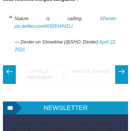
Nature is calling.
#Dexter
pic.twitter.com/tX92KWHZLI
— Dexter on Showtime (@SHO_Dexter)
April 22,
2021
ARTICLE
ARTICLE SUIVANT
PRÉCÉDENT
NEWSLETTER
Abonnez-vous et recevez nos dernières
actus & bons plans directement dans votre