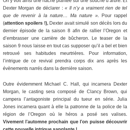
On y voit ainsi une hache plantée sur une souche d’arbre. Et
Dexter Morgan de déclarer :
« Il n’y a vraiment rien de tel
que de revenir à la nature… Ma nature ».
Pour rappel
(
attention spoilers !),
Dexter avait simulé son décès lors du
dernier épisode de la saison 8 afin de rallier l’Oregon et
d’embrasser une carrière de bûcheron. Le teaser de la
saison 9 nous laisse en tout cas supposer qu’il a bel et bien
retrouvé ses habitudes meurtrières. Pour information,
l’intrigue de ce revival prendra corps dix ans après les
évènements narrés dans la dernière saison.
Outre évidemment Michael C. Hall, qui incarnera Dexter
Morgan, le casting sera composé de Clancy Brown, qui
campera l’antagoniste principal du tueur en série. Julia
Jones incarnera quant à elle la patronne de la police de la
région de l’Oregon où le héros a posé ses valises.
Vivement l’automne prochain que l’on puisse découvrir
cette nouvelle intrigue sanglante !