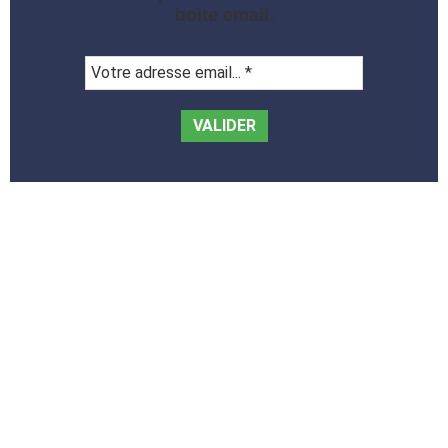
boite email.
Votre
adresse
email...
*