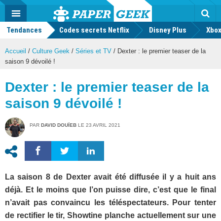
geek
Push
Dark
Facebook
Twitter
Youtube
Notification
MENU
Mode
Actu
geek
Tendances
Codes secrets Netflix
Disney Plus
Rec
Xbox
Accueil
/
Culture Geek
/
Séries et TV
/
Dexter : le premier teaser de la
saison 9 dévoilé !
Dexter : le premier teaser de la
saison 9 dévoilé !
PAR
DAVID DOUÏEB
LE
23 AVRIL 2021
La saison 8 de Dexter avait été diffusée il y a huit ans
déjà. Et le moins que l’on puisse dire, c’est que le final
n’avait pas convaincu les téléspectateurs. Pour tenter
de rectifier le tir, Showtine planche actuellement sur une