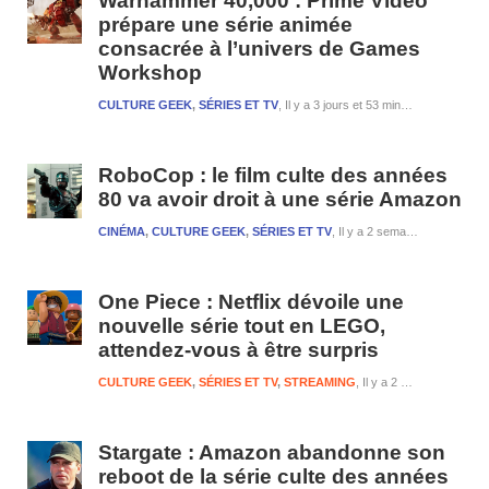
Warhammer 40,000 : Prime Video
prépare une série animée
consacrée à l’univers de Games
Workshop
CULTURE GEEK
,
SÉRIES ET TV
Il y a 3 jours et 53 minutes
RoboCop : le film culte des années
80 va avoir droit à une série Amazon
CINÉMA
,
CULTURE GEEK
,
SÉRIES ET TV
Il y a 2 semaines et 1 jour
One Piece : Netflix dévoile une
nouvelle série tout en LEGO,
attendez-vous à être surpris
CULTURE GEEK
,
SÉRIES ET TV
,
STREAMING
Il y a 2 semaines et 3 jours
Stargate : Amazon abandonne son
reboot de la série culte des années