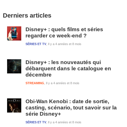
Barre
Derniers articles
latérale
1
Disney+ : quels films et séries
regarder ce week-end ?
SÉRIES ET TV
Il y a 4 années et 8 mois
Disney+ : les nouveautés qui
débarquent dans le catalogue en
décembre
STREAMING
Il y a 4 années et 8 mois
Obi-Wan Kenobi : date de sortie,
casting, scénario, tout savoir sur la
série Disney+
SÉRIES ET TV
Il y a 4 années et 8 mois