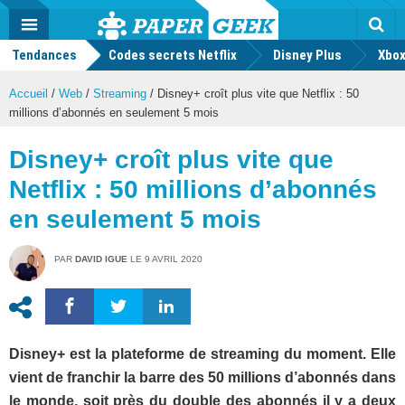
geek
Push
Dark
Facebook
Twitter
Youtube
Notification
MENU
Mode
Actu
geek
Tendances
Codes secrets Netflix
Disney Plus
Rec
Xbox
Accueil
/
Web
/
Streaming
/
Disney+ croît plus vite que Netflix : 50
millions d’abonnés en seulement 5 mois
Disney+ croît plus vite que
Netflix : 50 millions d’abonnés
en seulement 5 mois
PAR
DAVID IGUE
LE
9 AVRIL 2020
Disney+ est la plateforme de streaming du moment. Elle
vient de franchir la barre des 50 millions d’abonnés dans
le monde, soit près du double des abonnés il y a deux