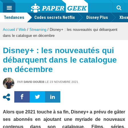
geek
Push
Dark
Facebook
Twitter
Youtube
Notification
MENU
Mode
Actu
geek
Tendances
Codes secrets Netflix
Disney Plus
Rec
Xbox
Accueil
/
Web
/
Streaming
/
Disney+ : les nouveautés qui débarquent
dans le catalogue en décembre
Disney+ : les nouveautés qui
débarquent dans le catalogue
en décembre
PAR
DAVID DOUÏEB
LE
23 NOVEMBRE 2021
Alors que 2021 touche à sa fin, Disney+ a prévu de gâter
ses abonnés en ajoutant une myriade de nouveaux
contenus dans son catalogue. Films, séries,