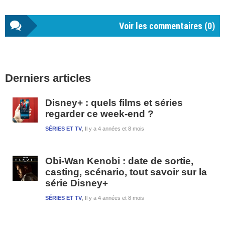
Voir les commentaires (
0
)
Barre
Derniers articles
latérale
1
Disney+ : quels films et séries
regarder ce week-end ?
SÉRIES ET TV
Il y a 4 années et 8 mois
Obi-Wan Kenobi : date de sortie,
casting, scénario, tout savoir sur la
série Disney+
SÉRIES ET TV
Il y a 4 années et 8 mois