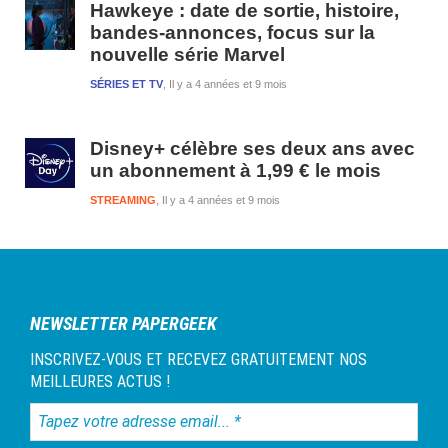
Hawkeye : date de sortie, histoire,
bandes-annonces, focus sur la
nouvelle série Marvel
SÉRIES ET TV
Il y a 4 années et 9 mois
Disney+ célèbre ses deux ans avec
un abonnement à 1,99 € le mois
STREAMING
Il y a 4 années et 9 mois
NEWSLETTER PAPERGEEK
INSCRIVEZ-VOUS ET RECEVEZ GRATUITEMENT NOS
MEILLEURES ACTUS !
Tapez
votre