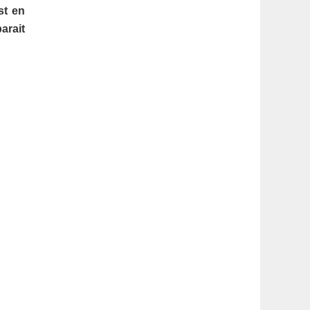
latérale
st en
arait
1