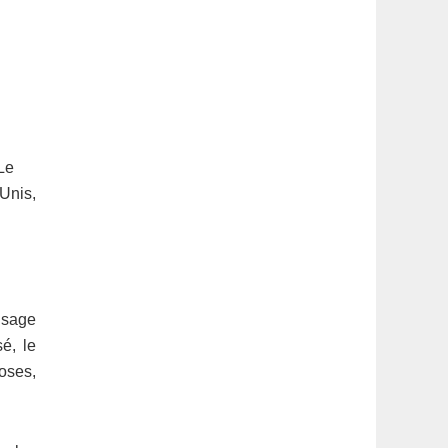
Le
-Unis,
usage
é, le
oses,