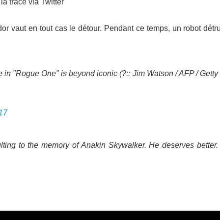
a trace via Twitter
 vaut en tout cas le détour. Pendant ce temps, un robot détrui
e in "Rogue One" is beyond iconic (?:: Jim Watson / AFP / Getty
017
lting to the memory of Anakin Skywalker. He deserves better.