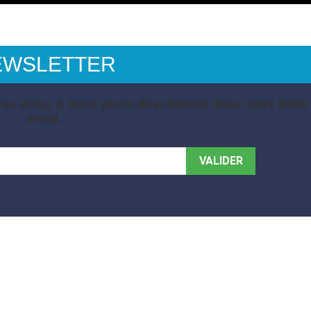
EWSLETTER
es actus & bons plans directement dans votre boite
email.