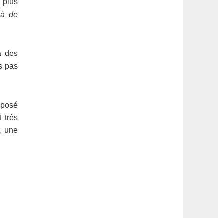
 plus
là de
à des
s pas
rposé
 très
, une