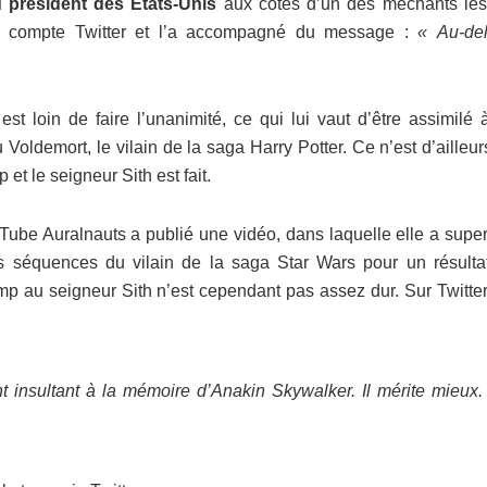
u président des États-Unis
aux côtés d’un des méchants les
on compte Twitter et l’a accompagné du message :
« Au-de
 loin de faire l’unanimité, ce qui lui vaut d’être assimilé 
ldemort, le vilain de la saga Harry Potter. Ce n’est d’ailleur
et le seigneur Sith est fait.
Tube Auralnauts a publié une vidéo, dans laquelle elle a supe
 séquences du vilain de la saga Star Wars pour un résultat
p au seigneur Sith n’est cependant pas assez dur. Sur Twitter
 insultant à la mémoire d’Anakin Skywalker. Il mérite mieux.