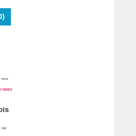
0
)
6 sera
X VIDEO
ois
, qui