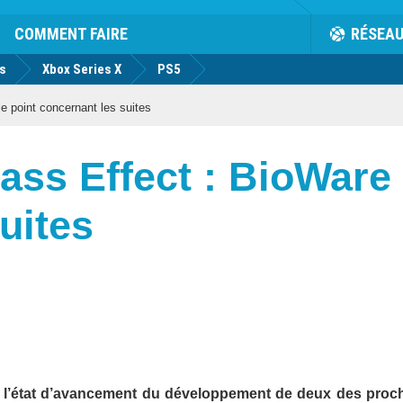
COMMENT FAIRE
RÉSEA
us
Xbox Series X
PS5
e point concernant les suites
ss Effect : BioWare f
uites
r l’état d’avancement du développement de deux des proc