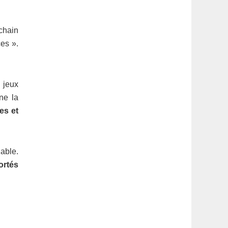
chain
es ».
 jeux
ne la
es et
uable.
ortés