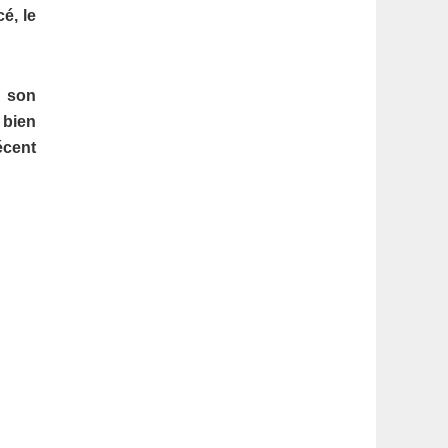
latérale
é, le
1
e son
 bien
écent