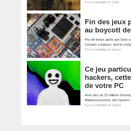
Il y a 1 semaine et 1 jour
Fin des jeux 
au boycott d
Peu de temps après que Sony a a
Certains créateurs, dont le com
Il y a 1 semaine et 3 jours
Ce jeu particu
hackers, cett
de votre PC
Avec plus de 15 millions d’exemp
Malheureusement, des hackers on
Il y a 1 semaine et 3 jours