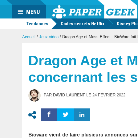
Actu
MENU
geek
Tendances
Codes secrets Netflix
Disney Pl
Accueil
/
Jeux video
/
Dragon Age et Mass Effect : BioWare fait l
Dragon Age et Ma
concernant les s
PAR
DAVID LAURENT
LE
24 FÉVRIER 2022
Bioware vient de faire plusieurs annonces su