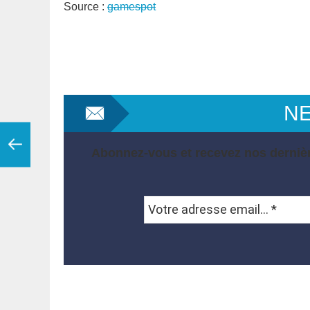
Source :
gamespot
N
Abonnez-vous et recevez nos dernièr
Votre
adresse
email...
*