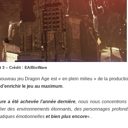
 3 – Crédit : EA/BioWare
nouveau jeu Dragon Age est « en plein milieu » de la productio
 d’enrichir le jeu au maximum
.
ure a été achevée l’année dernière
, nous nous concentrons
 créer des environnements étonnants, des personnages profon
matiques émotionnelles
et bien plus encore
« .