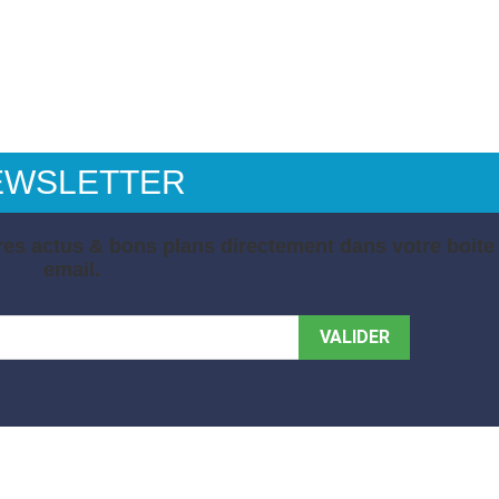
EWSLETTER
es actus & bons plans directement dans votre boite
email.