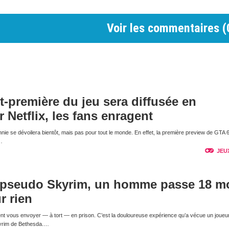
Voir les commentaires (
nt-première du jeu sera diffusée en
r Netflix, les fans enragent
nnie se dévoilera bientôt, mais pas pour tout le monde. En effet, la première preview de GTA 
…
JEU
 pseudo Skyrim, un homme passe 18 m
r rien
nt vous envoyer — à tort — en prison. C’est la douloureuse expérience qu’a vécue un joueur
kyrim de Bethesda.…