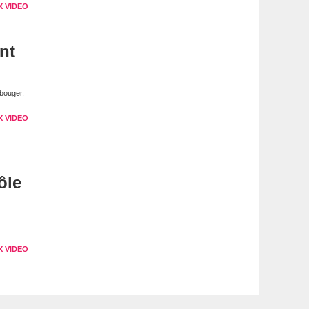
X VIDEO
nt
bouger.
X VIDEO
ôle
X VIDEO