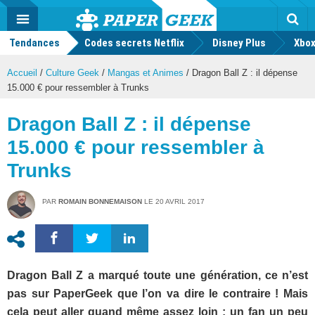
geek
Push
Dark
Facebook
Twitter
Youtube
Notification
MENU
Mode
Actu
geek
Tendances
Codes secrets Netflix
Disney Plus
Rec
Xbox
Accueil
/
Culture Geek
/
Mangas et Animes
/
Dragon Ball Z : il dépense
15.000 € pour ressembler à Trunks
Dragon Ball Z : il dépense
15.000 € pour ressembler à
Trunks
PAR
ROMAIN BONNEMAISON
LE
20 AVRIL 2017
Dragon Ball Z a marqué toute une génération, ce n’est
pas sur PaperGeek que l’on va dire le contraire ! Mais
cela peut aller quand même assez loin : un fan un peu