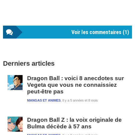
Voir les commentaires (
1
)
Barre
Derniers articles
latérale
1
Dragon Ball : voici 8 anecdotes sur
Vegeta que vous ne connaissiez
peut-être pas
MANGAS ET ANIMES
Il y a 5 années et 8 mois
Dragon Ball Z : la voix originale de
Bulma décède à 57 ans