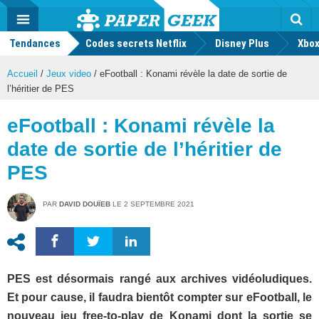
geek
Push
Dark
Facebook
Twitter
Youtube
Notification
MENU
Mode
Actu
geek
Tendances
Codes secrets Netflix
Disney Plus
Rec
Xbox
Accueil
/
Jeux video
/
eFootball : Konami révèle la date de sortie de
l’héritier de PES
eFootball : Konami révèle la
date de sortie de l’héritier de
PES
PAR
DAVID DOUÏEB
LE
2 SEPTEMBRE 2021
PES est désormais rangé aux archives vidéoludiques.
Et pour cause, il faudra bientôt compter sur eFootball, le
nouveau jeu free-to-play de Konami dont la sortie se