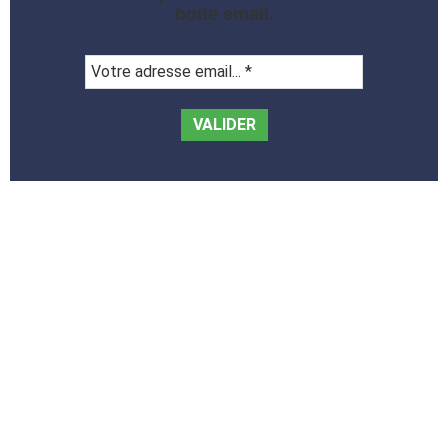
boite email.
Votre
adresse
email...
*