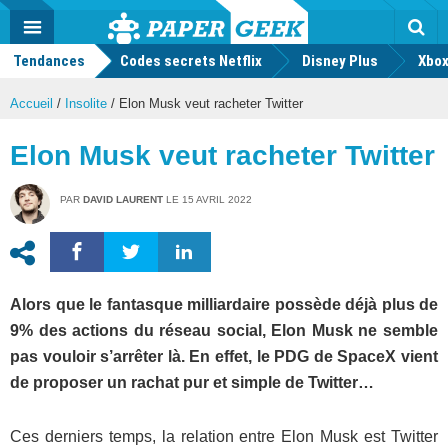
geek
Push
Dark
Facebook
Twitter
Youtube
Notification
MENU
Mode
Actu
geek
Tendances
Codes secrets Netflix
Disney Plus
Rec
Xbox
Accueil
/
Insolite
/
Elon Musk veut racheter Twitter
Elon Musk veut racheter Twitter
PAR
DAVID LAURENT
LE
15 AVRIL 2022
Alors que le fantasque milliardaire possède déjà plus de
9% des actions du réseau social, Elon Musk ne semble
pas vouloir s’arrêter là. En effet, le PDG de SpaceX vient
de proposer un rachat pur et simple de Twitter…
Ces derniers temps, la relation entre Elon Musk est Twitter