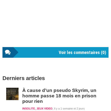
Voir les commentaires (
0
)
Barre
Derniers articles
latérale
1
À cause d’un pseudo Skyrim, un
homme passe 18 mois en prison
pour rien
INSOLITE
,
JEUX VIDEO
Il y a 1 semaine et 2 jours