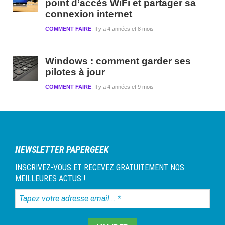
point d’accès WiFi et partager sa
connexion internet
COMMENT FAIRE
Il y a 4 années et 8 mois
Windows : comment garder ses
pilotes à jour
COMMENT FAIRE
Il y a 4 années et 9 mois
NEWSLETTER PAPERGEEK
INSCRIVEZ-VOUS ET RECEVEZ GRATUITEMENT NOS
MEILLEURES ACTUS !
Tapez
votre
adresse