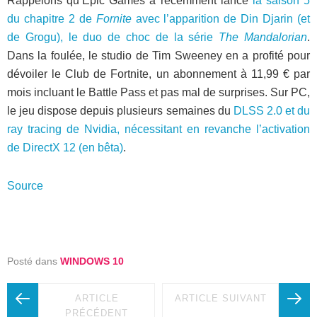
Rappelons qu’Epic Games a récemment lancé
la saison 5
du chapitre 2 de
Fornite
avec l’apparition de Din Djarin (et
de Grogu), le duo de choc de la série
The Mandalorian
.
Dans la foulée, le studio de Tim Sweeney en a profité pour
dévoiler le Club de Fortnite, un abonnement à 11,99 € par
mois incluant le Battle Pass et pas mal de surprises. Sur PC,
le jeu dispose depuis plusieurs semaines du
DLSS 2.0 et du
ray tracing de Nvidia, nécessitant en revanche l’activation
de DirectX 12 (en bêta)
.
Source
Posté dans
WINDOWS 10
ARTICLE
ARTICLE SUIVANT
PRÉCÉDENT