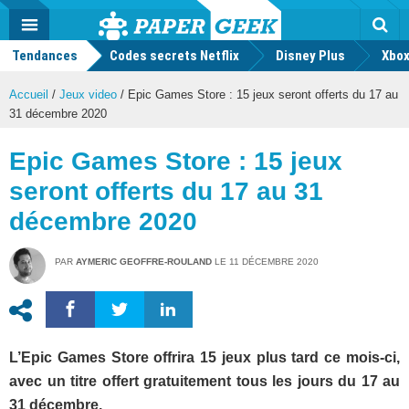
geek
Push
Dark
Facebook
Twitter
Youtube
Notification
MENU
Mode
Actu
geek
Tendances
Codes secrets Netflix
Disney Plus
Rec
Xbox
Accueil
/
Jeux video
/
Epic Games Store : 15 jeux seront offerts du 17 au
31 décembre 2020
Epic Games Store : 15 jeux
seront offerts du 17 au 31
décembre 2020
PAR
AYMERIC GEOFFRE-ROULAND
LE
11 DÉCEMBRE 2020
L’Epic Games Store offrira 15 jeux plus tard ce mois-ci,
avec un titre offert gratuitement tous les jours du 17 au
31 décembre.