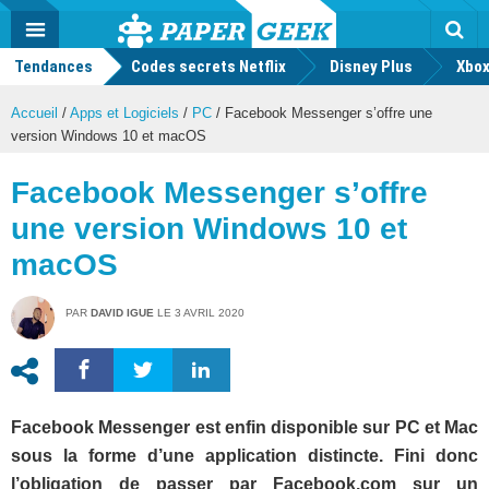
geek
Push
Dark
Facebook
Twitter
Youtube
Notification
MENU
Mode
Actu
geek
Tendances
Codes secrets Netflix
Disney Plus
Rec
Xbox
Accueil
/
Apps et Logiciels
/
PC
/
Facebook Messenger s’offre une
version Windows 10 et macOS
Facebook Messenger s’offre
une version Windows 10 et
macOS
PAR
DAVID IGUE
LE
3 AVRIL 2020
Facebook Messenger est enfin disponible sur PC et Mac
sous la forme d’une application distincte. Fini donc
l’obligation de passer par Facebook.com sur un