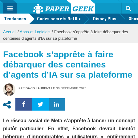
geek
Push
Dark
Facebook
Twitter
Youtube
Notification
MENU
Mode
Actu
geek
Tendances
Codes secrets Netflix
Disney Plus
Rec
Xbox
Accueil
/
Apps et Logiciels
/
Facebook s’apprête à faire débarquer des
centaines d’agents d’IA sur sa plateforme
Facebook s’apprête à faire
débarquer des centaines
d’agents d’IA sur sa plateforme
PAR
DAVID LAURENT
LE
30 DÉCEMBRE 2024
Le réseau social de Meta s’apprête à lancer un concept
plutôt particulier. En effet, Facebook devrait bientôt
héberger d’innombrables « utilisateurs », entièrement