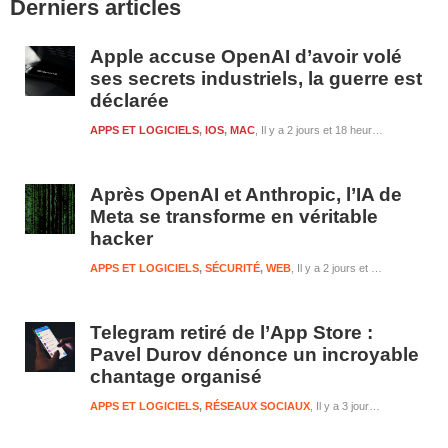
Derniers articles
latérale
1
Apple accuse OpenAI d’avoir volé
ses secrets industriels, la guerre est
déclarée
APPS ET LOGICIELS
,
IOS
,
MAC
Il y a 2 jours et 18 heures
Après OpenAI et Anthropic, l’IA de
Meta se transforme en véritable
hacker
APPS ET LOGICIELS
,
SÉCURITÉ
,
WEB
Il y a 2 jours et 18 heures
Telegram retiré de l’App Store :
Pavel Durov dénonce un incroyable
chantage organisé
APPS ET LOGICIELS
,
RÉSEAUX SOCIAUX
Il y a 3 jours et 18 heures