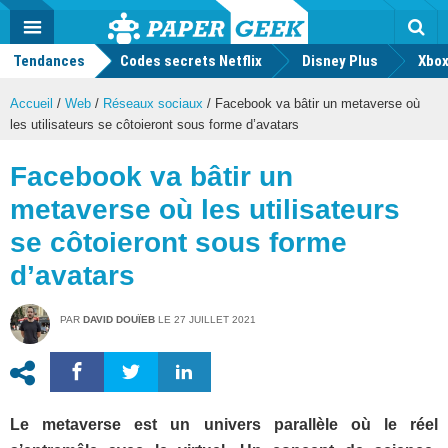
geek
Push
Dark
Facebook
Twitter
Youtube
Notification
MENU
Mode
Actu
geek
Tendances
Codes secrets Netflix
Disney Plus
Rec
Xbox
Accueil
/
Web
/
Réseaux sociaux
/
Facebook va bâtir un metaverse où
les utilisateurs se côtoieront sous forme d’avatars
Facebook va bâtir un
metaverse où les utilisateurs
se côtoieront sous forme
d’avatars
PAR
DAVID DOUÏEB
LE
27 JUILLET 2021
Le metaverse est un univers parallèle où le réel