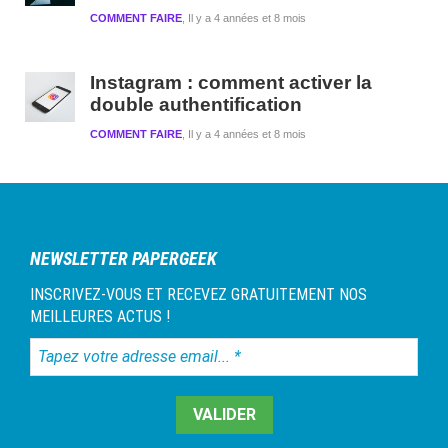
COMMENT FAIRE
Il y a 4 années et 8 mois
Instagram : comment activer la
double authentification
COMMENT FAIRE
Il y a 4 années et 8 mois
NEWSLETTER PAPERGEEK
INSCRIVEZ-VOUS ET RECEVEZ GRATUITEMENT NOS
MEILLEURES ACTUS !
Tapez
votre
adresse
email...
*