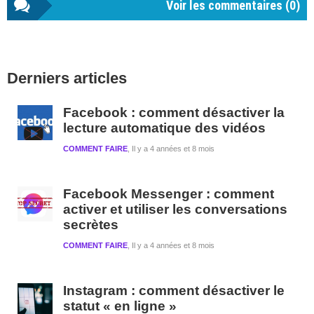
Voir les commentaires (
0
)
Barre
Derniers articles
latérale
1
Facebook : comment désactiver la
lecture automatique des vidéos
COMMENT FAIRE
Il y a 4 années et 8 mois
Facebook Messenger : comment
activer et utiliser les conversations
secrètes
COMMENT FAIRE
Il y a 4 années et 8 mois
Instagram : comment désactiver le
statut « en ligne »