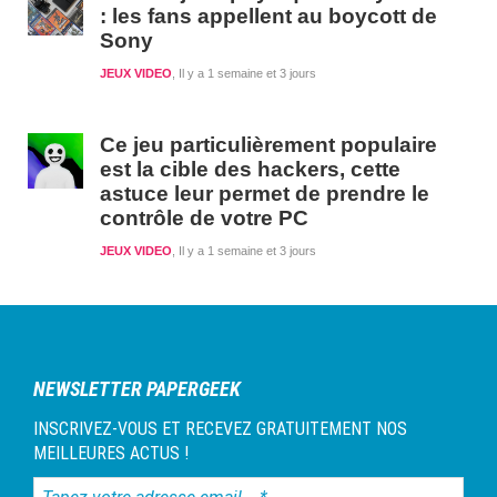
: les fans appellent au boycott de
Sony
JEUX VIDEO
Il y a 1 semaine et 3 jours
Ce jeu particulièrement populaire
est la cible des hackers, cette
astuce leur permet de prendre le
contrôle de votre PC
JEUX VIDEO
Il y a 1 semaine et 3 jours
NEWSLETTER PAPERGEEK
INSCRIVEZ-VOUS ET RECEVEZ GRATUITEMENT NOS
MEILLEURES ACTUS !
Tapez