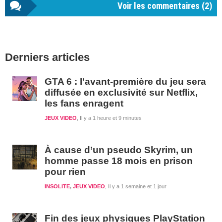
Voir les commentaires (
2
)
Barre
Derniers articles
latérale
1
GTA 6 : l’avant-première du jeu sera
diffusée en exclusivité sur Netflix,
les fans enragent
JEUX VIDEO
Il y a 1 heure et 9 minutes
À cause d’un pseudo Skyrim, un
homme passe 18 mois en prison
pour rien
INSOLITE
,
JEUX VIDEO
Il y a 1 semaine et 1 jour
Fin des jeux physiques PlayStation