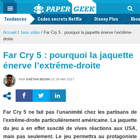
geek
Push
Dark
Facebook
Twitter
Youtube
Notification
MENU
Mode
Actu
geek
Tendances
Codes secrets Netflix
Disney Plus
Rec
Xbox
Accueil
/
Jeux video
/
Far Cry 5 : pourquoi la jaquette énerve l’extrême-
droite
Far Cry 5 : pourquoi la jaquette
énerve l’extrême-droite
PAR
GAÉTAN BEGIN
LE
29 MAI 2017
Far Cry 5 ne fait pas l’unanimité chez les partisans de
l’extrême-droite particulièrement américaine. La jaquette
du jeu a en effet suscité de vives réactions aux USA,
mais pas seulement. Le jeu permettra au protagoniste