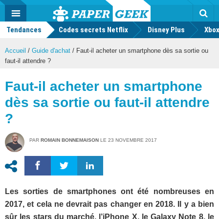
geek
Push
Dark
Facebook
Twitter
Youtube
Notification
MENU
Mode
Actu
geek
Tendances
Codes secrets Netflix
Disney Plus
Rec
Xbox
Accueil
/
Guide d'achat
/
Faut-il acheter un smartphone dès sa sortie ou
faut-il attendre ?
Faut-il acheter un smartphone
dès sa sortie ou faut-il attendre
?
PAR
ROMAIN BONNEMAISON
LE
23 NOVEMBRE 2017
Les sorties de smartphones ont été nombreuses en
2017, et cela ne devrait pas changer en 2018. Il y a bien
sûr les stars du marché, l’iPhone X, le Galaxy Note 8, le