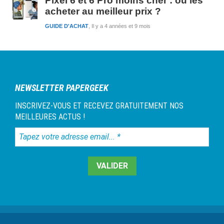
Pixel 6 et 6 Pro moins cher : où les
acheter au meilleur prix ?
GUIDE D'ACHAT
Il y a 4 années et 9 mois
NEWSLETTER PAPERGEEK
INSCRIVEZ-VOUS ET RECEVEZ GRATUITEMENT NOS
MEILLEURES ACTUS !
Tapez
votre
adresse
email...
*