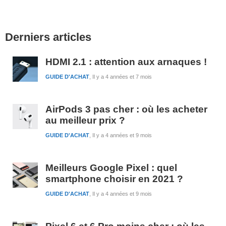
Barre
Derniers articles
latérale
1
HDMI 2.1 : attention aux arnaques !
GUIDE D'ACHAT
Il y a 4 années et 7 mois
AirPods 3 pas cher : où les acheter
au meilleur prix ?
GUIDE D'ACHAT
Il y a 4 années et 9 mois
Meilleurs Google Pixel : quel
smartphone choisir en 2021 ?
GUIDE D'ACHAT
Il y a 4 années et 9 mois