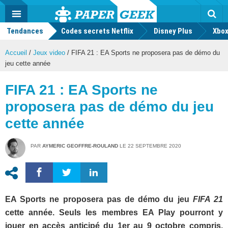
geek
Push
Dark
Facebook
Twitter
Youtube
Notification
MENU
Mode
Actu
geek
Tendances
Codes secrets Netflix
Disney Plus
Rec
Xbox
Accueil
/
Jeux video
/
FIFA 21 : EA Sports ne proposera pas de démo du
jeu cette année
FIFA 21 : EA Sports ne
proposera pas de démo du jeu
cette année
PAR
AYMERIC GEOFFRE-ROULAND
LE
22 SEPTEMBRE 2020
EA Sports ne proposera pas de démo du jeu
FIFA 21
cette année. Seuls les membres EA Play pourront y
jouer en accès anticipé du 1er au 9 octobre compris,