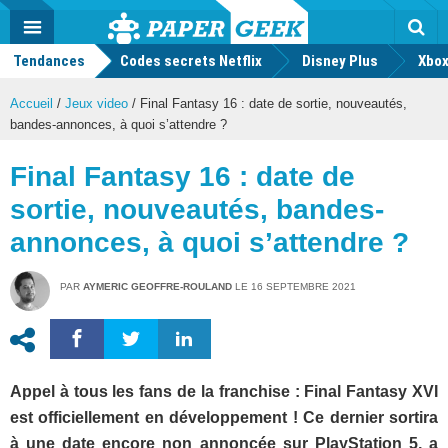
geek
Push
Dark
Facebook
Twitter
Youtube
Notification
MENU
Mode
Actu
geek
Tendances
Codes secrets Netflix
Disney Plus
Rec
Xbox
Accueil
/
Jeux video
/
Final Fantasy 16 : date de sortie, nouveautés,
bandes-annonces, à quoi s’attendre ?
Final Fantasy 16 : date de
sortie, nouveautés, bandes-
annonces, à quoi s’attendre ?
PAR
AYMERIC GEOFFRE-ROULAND
LE
16 SEPTEMBRE 2021
Appel à tous les fans de la franchise : Final Fantasy XVI
est officiellement en développement ! Ce dernier sortira
à une date encore non annoncée sur PlayStation 5, a