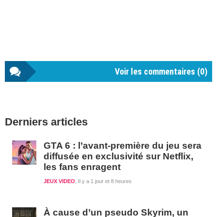
Voir les commentaires (
0
)
Barre
Derniers articles
latérale
1
GTA 6 : l’avant-première du jeu sera
diffusée en exclusivité sur Netflix,
les fans enragent
JEUX VIDEO
Il y a 1 jour et 8 heures
À cause d’un pseudo Skyrim, un