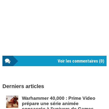
Voir les commentaires (
0
)
Barre
Derniers articles
latérale
1
Warhammer 40,000 : Prime Video
prépare une série animée
consacrée à l’univers de Games