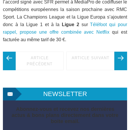
l’accord signé avec SFR permet à MediaPro de codiffuser le
compétitions européennes la saison prochaine avec RMC
Sport. La Champions League et la Ligue Europa s’ajoutent
donc à la Ligue 1 et à la
Ligue 2
sur
Téléfoot qui pour
rappel, propose une offre combinée avec Netflix
qui est
facturée au même tarif de 30 €.
ARTICLE
ARTICLE SUIVANT
PRÉCÉDENT
NEWSLETTER
Abonnez-vous et recevez nos dernières
actus & bons plans directement dans votre
boite email.