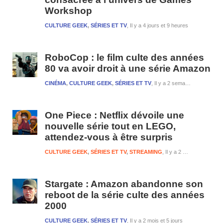
Workshop
CULTURE GEEK
,
SÉRIES ET TV
Il y a 4 jours et 9 heures
RoboCop : le film culte des années
80 va avoir droit à une série Amazon
CINÉMA
,
CULTURE GEEK
,
SÉRIES ET TV
Il y a 2 semaines et 3 jours
One Piece : Netflix dévoile une
nouvelle série tout en LEGO,
attendez-vous à être surpris
CULTURE GEEK
,
SÉRIES ET TV
,
STREAMING
Il y a 2 semaines et 4 jours
Stargate : Amazon abandonne son
reboot de la série culte des années
2000
CULTURE GEEK
,
SÉRIES ET TV
Il y a 2 mois et 5 jours