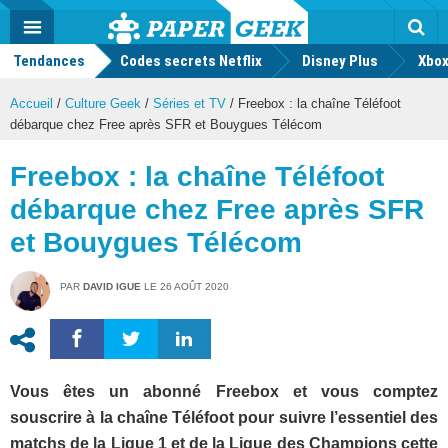
geek
Push
Dark
Facebook
Twitter
Youtube
Notification
MENU
Mode
Actu
geek
Tendances
Codes secrets Netflix
Disney Plus
Rec
Xbox
Accueil
/
Culture Geek
/
Séries et TV
/
Freebox : la chaîne Téléfoot
débarque chez Free après SFR et Bouygues Télécom
Freebox : la chaîne Téléfoot
débarque chez Free après SFR
et Bouygues Télécom
PAR
DAVID IGUE
LE
26 AOÛT 2020
Vous êtes un abonné Freebox et vous comptez
souscrire à la chaîne Téléfoot pour suivre l’essentiel des
matchs de la Ligue 1 et de la Ligue des Champions cette