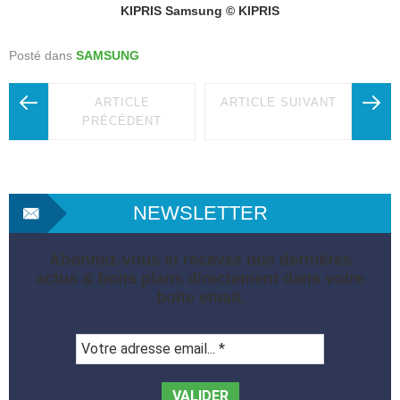
KIPRIS Samsung © KIPRIS
Posté dans
SAMSUNG
ARTICLE
ARTICLE SUIVANT
PRÉCÉDENT
NEWSLETTER
Abonnez-vous et recevez nos dernières
actus & bons plans directement dans votre
boite email.
Votre
adresse
email...