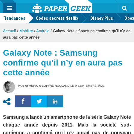
geek
Push
Dark
Facebook
Twitter
Youtube
Notification
MENU
Mode
Actu
geek
Tendances
Codes secrets Netflix
Disney Plus
Rec
Xbox
Accueil
/
Mobilité
/
Android
/
Galaxy Note : Samsung confirme qu’il n’y en
aura pas cette année
Galaxy Note : Samsung
confirme qu’il n’y en aura pas
cette année
PAR
AYMERIC GEOFFRE-ROULAND
LE
9 SEPTEMBRE 2021
Samsung a lancé un smartphone de la série Galaxy Note
chaque année depuis 2011. Mais la société sud-
coréenne a confirmé qu’il n’y aurait pas de nouveau