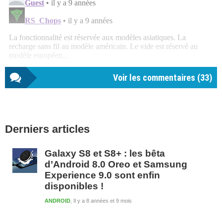
Voir les commentaires (
33
)
Barre
Derniers articles
latérale
1
Galaxy S8 et S8+ : les bêta
d’Android 8.0 Oreo et Samsung
Experience 9.0 sont enfin
disponibles !
ANDROID
Il y a 8 années et 9 mois