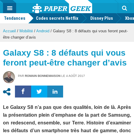
geek
Push
Dark
Facebook
Twitter
Youtube
Notification
MENU
Mode
Actu
geek
Tendances
Codes secrets Netflix
Disney Plus
Rec
Xbox
Accueil
/
Mobilité
/
Android
/
Galaxy S8 : 8 défauts qui vous feront peut-
être changer d’avis
Galaxy S8 : 8 défauts qui vous
feront peut-être changer d’avis
PAR
ROMAIN BONNEMAISON
LE
4 AOÛT 2017
Le Galaxy S8 n’a pas que des qualités, loin de là. Après
la présentation plein d’emphase de la part de Samsung,
on redescend, ensemble, sur Terre. Histoire d’examiner
les défauts d’un smartphone très haut de gamme, donc