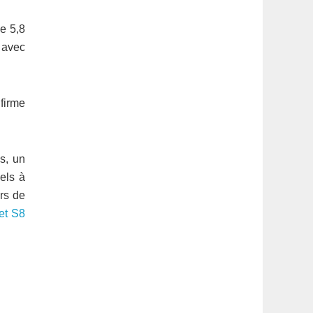
de 5,8
 avec
firme
s, un
els à
ors de
 et S8