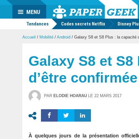
Actu
MENU
geek
Tendances
Codes secrets Netflix
Disney Pl
Accueil
/
Mobilité
/
Android
/
Galaxy S8 et S8 Plus : la capacité d
Galaxy S8 et S8 P
d’être confirmée
PAR
ELODIE HOARAU
LE
22 MARS 2017
À quelques jours de la présentation officie