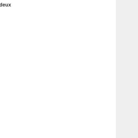
latérale
 deux
1