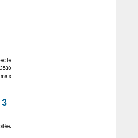
vec le
 3500
, mais
 3
oilée.