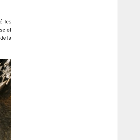
latérale
1
é les
se of
 de la