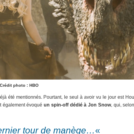
Crédit photo : HBO
à été mentionnés. Pourtant, le seul à avoir vu le jour est Hou
nt également évoqué
un spin-off dédié à Jon Snow
, qui, selo
ernier tour de manège…
«