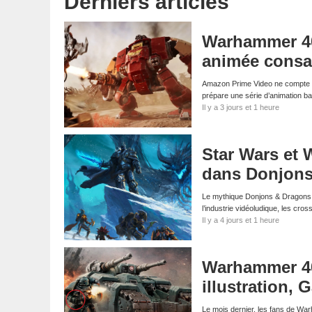
Derniers articles
Warhammer 40,
animée consa
Amazon Prime Video ne compte pa
prépare une série d’animation 
Il y a 3 jours et 1 heure
Star Wars et 
dans Donjons
Le mythique Donjons & Dragons s
l’industrie vidéoludique, les cr
Il y a 4 jours et 1 heure
Warhammer 40K
illustration
Le mois dernier, les fans de Wa