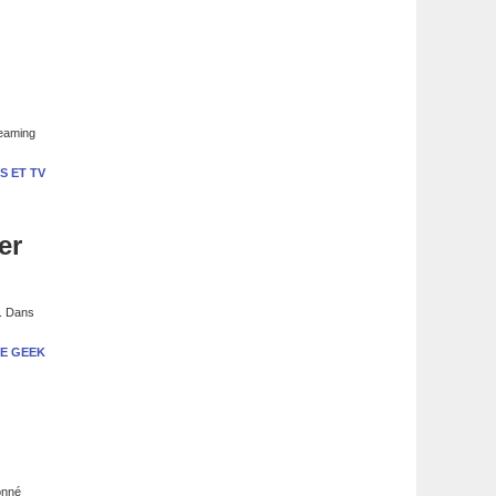
reaming
S ET TV
er
s. Dans
E GEEK
onné