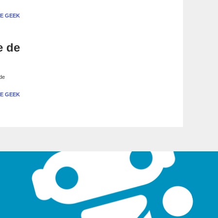
E GEEK
e de
 de
E GEEK