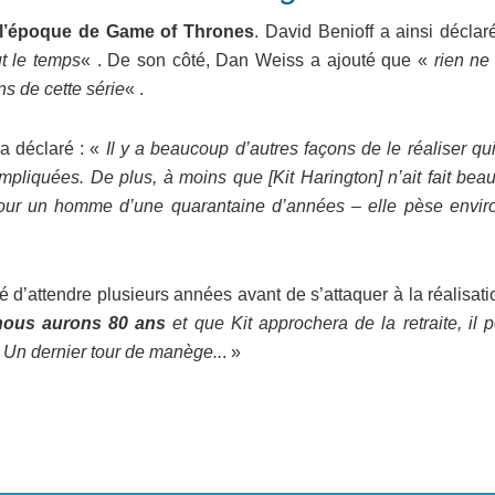
r l’époque de Game of Thrones
. David Benioff a ainsi déclar
ut le temps
« . De son côté, Dan Weiss a ajouté que «
rien ne
ns de cette série
« .
a déclaré : «
Il y a beaucoup d’autres façons de le réaliser qu
impliquées. De plus, à moins que [Kit Harington] n’ait fait be
 pour un homme d’une quarantaine d’années – elle pèse envir
 d’attendre plusieurs années avant de s’attaquer à la réalisat
 nous aurons 80 ans
et que Kit approchera de la retraite, il 
]
Un dernier tour de manège..
. »