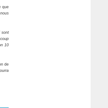
é que
 nous
i sont
aucoup
on 10
ion de
pourra