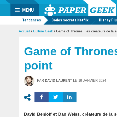
Actu
MENU
geek
Tendances
Codes secrets Netflix
Disney Pl
Accueil
/
Culture Geek
/
Game of Thrones : les créateurs de la sér
Game of Thrones 
point
PAR
DAVID LAURENT
LE
19 JANVIER 2024
David Benioff et Dan Weiss, créateurs de la 