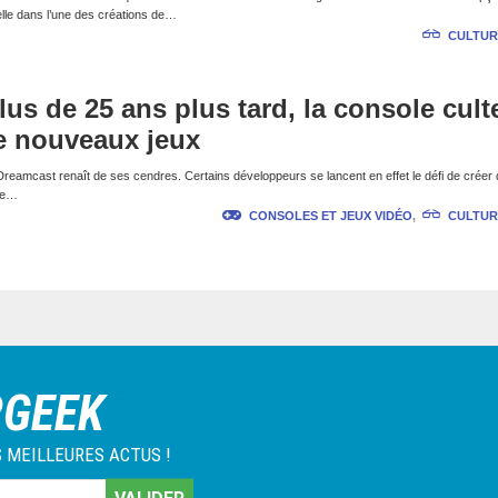
ficielle dans l’une des créations de…
CULTUR
lus de 25 ans plus tard, la console cult
e nouveaux jeux
a Dreamcast renaît de ses cendres. Certains développeurs se lancent en effet le défi de créer
 de…
CONSOLES ET JEUX VIDÉO
,
CULTUR
RGEEK
 MEILLEURES ACTUS !