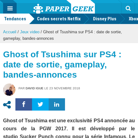
geek
Push
Dark
Facebook
Twitter
Youtube
Notification
MENU
Mode
Actu
geek
Tendances
Codes secrets Netflix
Disney Plus
Rec
Xbox
Accueil
/
Jeux video
/
Ghost of Tsushima sur PS4 : date de sortie,
gameplay, bandes-annonces
Ghost of Tsushima sur PS4 :
date de sortie, gameplay,
bandes-annonces
PAR
DAVID IGUE
LE
23 NOVEMBRE 2018
Ghost of Tsushima est une exclusivité PS4 annoncée au
cours de la PGW 2017. Il est développé par le
studio Sucker Punch connu pour la série Infamous. Le