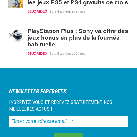
les jeux PS5 et PS4 gratuits ce mois
JEUX VIDEO
Il y a 4 années et 9 mois
PlayStation Plus : Sony va offrir des
jeux bonus en plus de la fournée
habituelle
JEUX VIDEO
Il y a 4 années et 9 mois
NEWSLETTER PAPERGEEK
INSCRIVEZ-VOUS ET RECEVEZ GRATUITEMENT NOS
MEILLEURES ACTUS !
Tapez
votre
adresse