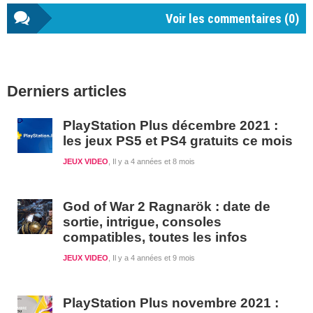
Voir les commentaires (
0
)
Barre
Derniers articles
latérale
1
PlayStation Plus décembre 2021 :
les jeux PS5 et PS4 gratuits ce mois
JEUX VIDEO
Il y a 4 années et 8 mois
God of War 2 Ragnarök : date de
sortie, intrigue, consoles
compatibles, toutes les infos
JEUX VIDEO
Il y a 4 années et 9 mois
PlayStation Plus novembre 2021 :