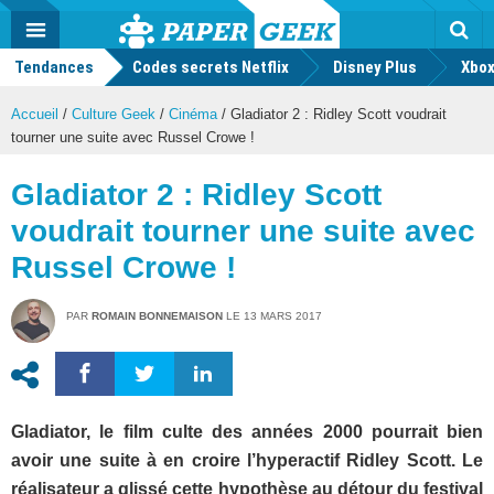
geek
Push
Dark
Facebook
Twitter
Youtube
Notification
MENU
Mode
Actu
geek
Tendances
Codes secrets Netflix
Disney Plus
Rec
Xbox
Accueil
/
Culture Geek
/
Cinéma
/
Gladiator 2 : Ridley Scott voudrait
tourner une suite avec Russel Crowe !
Gladiator 2 : Ridley Scott
voudrait tourner une suite avec
Russel Crowe !
PAR
ROMAIN BONNEMAISON
LE
13 MARS 2017
Gladiator, le film culte des années 2000 pourrait bien
avoir une suite à en croire l’hyperactif Ridley Scott. Le
réalisateur a glissé cette hypothèse au détour du festival