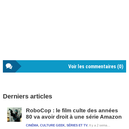
Voir les commentaires (
0
)
Barre
Derniers articles
latérale
1
RoboCop : le film culte des années
80 va avoir droit à une série Amazon
CINÉMA
,
CULTURE GEEK
,
SÉRIES ET TV
Il y a 2 semaines et 1 jour