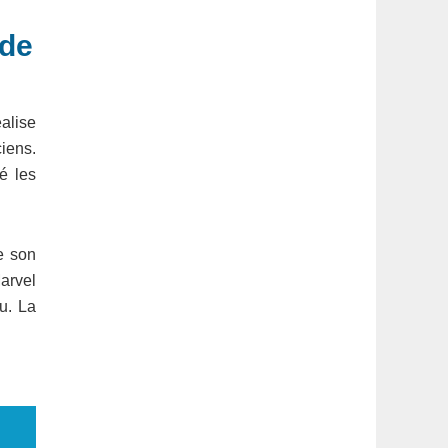
 de
alise
iens.
é les
e son
Marvel
u. La