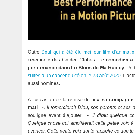
Outre
Soul qui a été élu meilleur film d’animatio
cérémonie des Golden Globes.
Le comédien a 
performance dans Le Blues de Ma Rainey.
Un t
suites d’un cancer du côlon le 28 août 2020
. L’ac
aussi nominés.
A l’occasion de la remise du prix,
sa compagne 
mari
:
« Il remercierait Dieu, ses parents et ses a
souligné avant d’ajouter :
« Il dirait quelque c
Quelque chose qui amplifierait cette petite voix à 
avancer. Cette petite voix qui te rappelle ce que t