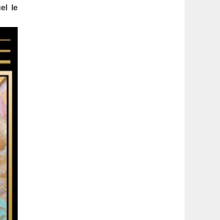
latérale
el le
1