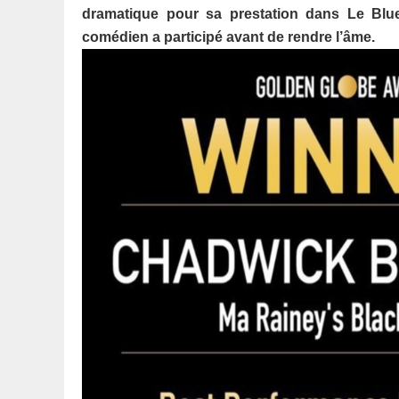
dramatique pour sa prestation dans Le Blue
comédien a participé avant de rendre l’âme.