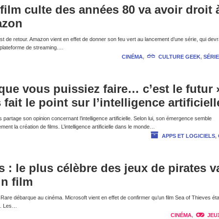
film culte des années 80 va avoir droit 
azon
t de retour. Amazon vient en effet de donner son feu vert au lancement d’une série, qui devr
e plateforme de streaming.…
CINÉMA
,
CULTURE GEEK
,
SÉRIE
n que vous puissiez faire… c’est le futur 
ait le point sur l’intelligence artificiell
partage son opinion concernant l’intelligence artificielle. Selon lui, son émergence semble
rgement la création de films. L’intelligence artificielle dans le monde…
APPS ET LOGICIELS
,
 : le plus célèbre des jeux de pirates v
un film
e Rare débarque au cinéma. Microsoft vient en effet de confirmer qu’un film Sea of Thieves étai
t. Les…
CINÉMA
,
JEU