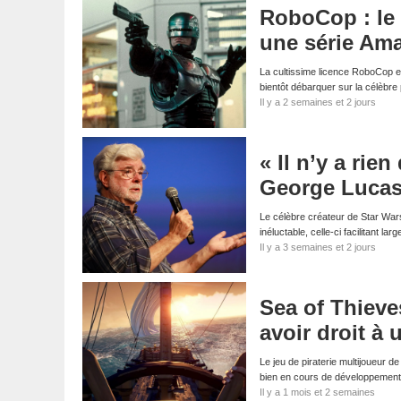
RoboCop : le 
une série Am
La cultissime licence RoboCop es
bientôt débarquer sur la célèbr
Il y a 2 semaines et 2 jours
« Il n’y a rie
George Lucas f
Le célèbre créateur de Star Wars 
inéluctable, celle-ci facilitant la
Il y a 3 semaines et 2 jours
Sea of Thieves
avoir droit à 
Le jeu de piraterie multijoueur d
bien en cours de développemen
Il y a 1 mois et 2 semaines