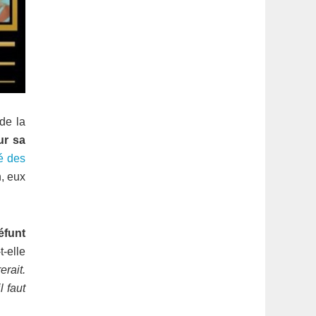
de la
ur sa
é des
, eux
éfunt
-t-elle
rait.
l faut