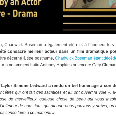
n
, Chadwick Boseman a également été mis à l’honneur lors 
été consacré meilleur acteur dans un film dramatique po
itre décerné à titre posthume,
Chadwick Boseman étant décéd
teur a notamment battu Anthony Hopkins ou encore Gary Oldman
Taylor Simone Ledward a rendu un bel hommage à son d
ncêtres qui ont fait des sacrifices et lui ont ouvert la voie »
, a
hose de merveilleux, quelque chose de beau qui vous inspire
l’intérieur de nous tous qui dit que nous pouvons y arriver, qu’i
u es censé faire à ce moment. »