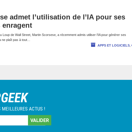
e admet l’utilisation de l’IA pour ses
s enragent
 du Loup de Wall Street, Martin Scorsese, a récemment admis utiliser l’IA pour générer ses
a ne plaît pas à tout…
APPS ET LOGICIELS
,
RGEEK
 MEILLEURES ACTUS !