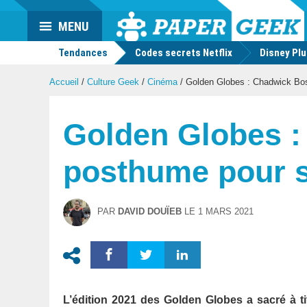
Actu
MENU
geek
Tendances
Codes secrets Netflix
Disney Pl
Accueil
/
Culture Geek
/
Cinéma
/
Golden Globes : Chadwick Bos
Golden Globes :
posthume pour s
PAR
DAVID DOUÏEB
LE
1 MARS 2021
L’édition 2021 des Golden Globes a sacré à 