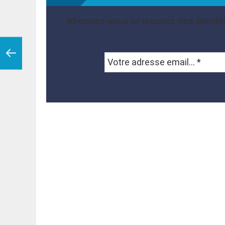
Abonnez-vous et recevez nos dernièr
Votre
adresse
email...
*