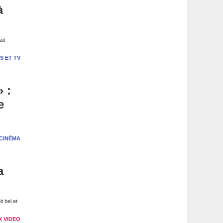
à
ait
S ET TV
» :
e
CINÉMA
a
t bel et
X VIDEO