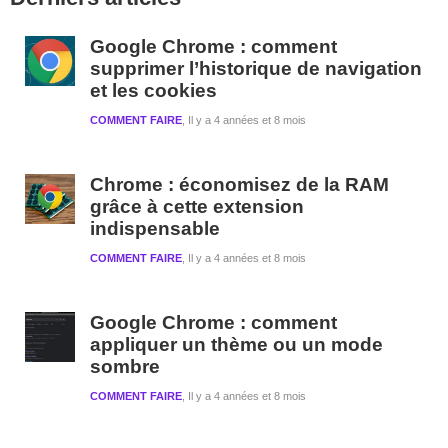
latérale
1
Google Chrome : comment
supprimer l’historique de navigation
et les cookies
COMMENT FAIRE
Il y a 4 années et 8 mois
Chrome : économisez de la RAM
grâce à cette extension
indispensable
COMMENT FAIRE
Il y a 4 années et 8 mois
Google Chrome : comment
appliquer un thème ou un mode
sombre
COMMENT FAIRE
Il y a 4 années et 8 mois