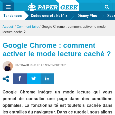
geek
Push
Dark
Facebook
Twitter
Youtube
Notification
MENU
Mode
Actu
geek
Tendances
Codes secrets Netflix
Disney Plus
Rec
Xbox
Accueil
/
Comment faire
/
Google Chrome : comment activer le mode
lecture caché ?
Google Chrome : comment
activer le mode lecture caché ?
PAR
DAVID IGUE
LE
26 NOVEMBRE 2021
Google Chrome intègre un mode lecture qui vous
permet de consulter une page dans des conditions
optimales. La fonctionnalité est toutefois cachée dans
les entrailles du navigateur.
Dans ce tutoriel, nous allons