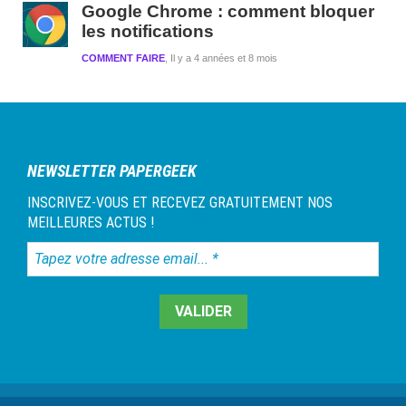
Google Chrome : comment bloquer
les notifications
COMMENT FAIRE
Il y a 4 années et 8 mois
NEWSLETTER PAPERGEEK
INSCRIVEZ-VOUS ET RECEVEZ GRATUITEMENT NOS
MEILLEURES ACTUS !
Tapez
votre
adresse
email...
*