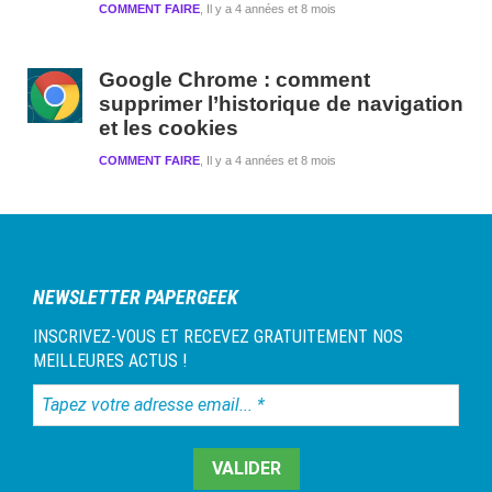
COMMENT FAIRE
Il y a 4 années et 8 mois
Google Chrome : comment
supprimer l’historique de navigation
et les cookies
COMMENT FAIRE
Il y a 4 années et 8 mois
NEWSLETTER PAPERGEEK
INSCRIVEZ-VOUS ET RECEVEZ GRATUITEMENT NOS
MEILLEURES ACTUS !
Tapez
votre
adresse
email...
*