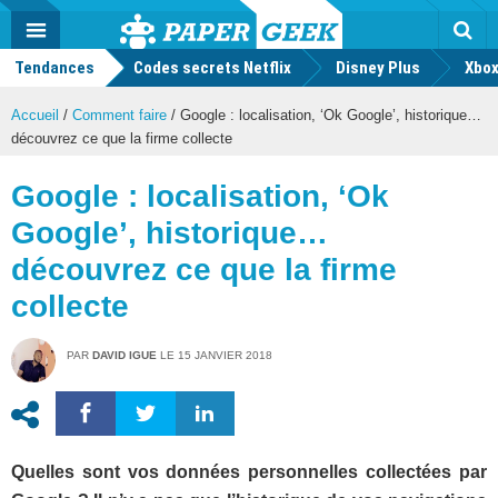
geek
Push
Dark
Facebook
Twitter
Youtube
Notification
MENU
Mode
Actu
geek
Tendances
Codes secrets Netflix
Disney Plus
Rec
Xbox
Accueil
/
Comment faire
/
Google : localisation, ‘Ok Google’, historique…
découvrez ce que la firme collecte
Google : localisation, ‘Ok
Google’, historique…
découvrez ce que la firme
collecte
PAR
DAVID IGUE
LE
15 JANVIER 2018
Quelles sont vos données personnelles collectées par