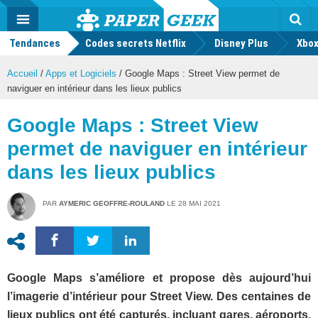
geek
Push
Dark
Facebook
Twitter
Youtube
Notification
MENU
Mode
Actu
geek
Tendances
Codes secrets Netflix
Disney Plus
Rec
Xbox
Accueil
/
Apps et Logiciels
/
Google Maps : Street View permet de
naviguer en intérieur dans les lieux publics
Google Maps : Street View
permet de naviguer en intérieur
dans les lieux publics
PAR
AYMERIC GEOFFRE-ROULAND
LE
28 MAI 2021
Google Maps s’améliore et propose dès aujourd’hui
l’imagerie d’intérieur pour Street View. Des centaines de
lieux publics ont été capturés, incluant gares, aéroports,