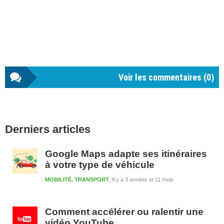
Voir les commentaires (
0
)
Barre
Derniers articles
latérale
1
Google Maps adapte ses itinéraires
à votre type de véhicule
MOBILITÉ
,
TRANSPORT
Il y a 3 années et 11 mois
Comment accélérer ou ralentir une
vidéo YouTube