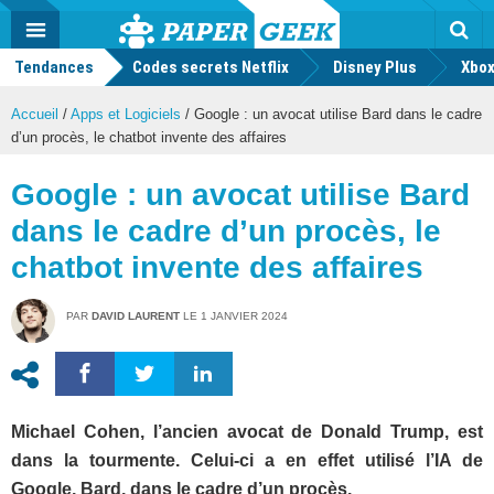
geek
Push
Dark
Facebook
Twitter
Youtube
Notification
MENU
Mode
Actu
geek
Tendances
Codes secrets Netflix
Disney Plus
Rec
Xbox
Accueil
/
Apps et Logiciels
/
Google : un avocat utilise Bard dans le cadre
d’un procès, le chatbot invente des affaires
Google : un avocat utilise Bard
dans le cadre d’un procès, le
chatbot invente des affaires
PAR
DAVID LAURENT
LE
1 JANVIER 2024
Michael Cohen, l’ancien avocat de Donald Trump, est
dans la tourmente. Celui-ci a en effet utilisé l’IA de
Google, Bard, dans le cadre d’un procès.