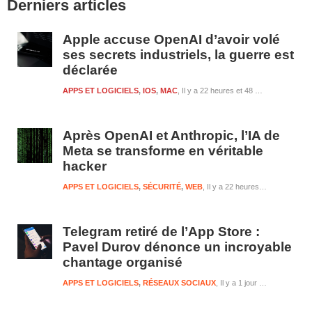
Derniers articles
latérale
1
Apple accuse OpenAI d’avoir volé
ses secrets industriels, la guerre est
déclarée
APPS ET LOGICIELS
,
IOS
,
MAC
Il y a 22 heures et 48 minutes
Après OpenAI et Anthropic, l’IA de
Meta se transforme en véritable
hacker
APPS ET LOGICIELS
,
SÉCURITÉ
,
WEB
Il y a 22 heures et 49 minutes
Telegram retiré de l’App Store :
Pavel Durov dénonce un incroyable
chantage organisé
APPS ET LOGICIELS
,
RÉSEAUX SOCIAUX
Il y a 1 jour et 22 heures