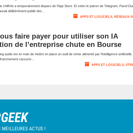
 chiffrée a temporairement disparu de l’App Store. Et selon le patron de Telegram, Pavel Du
aurait délibérément publié des…
APPS ET LOGICIELS
,
RÉSEAUX S
ous faire payer pour utiliser son IA
ction de l’entreprise chute en Bourse
 audio est en train de mettre en place un outil de remix alimenté par l’intelligence artificielle
as franchement rassurer…
APPS ET LOGICIELS
,
STR
RGEEK
 MEILLEURES ACTUS !