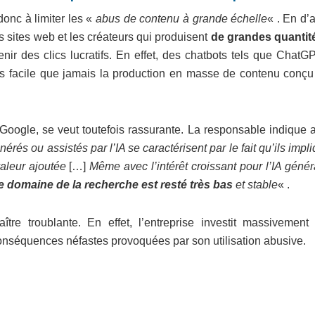
donc à limiter les «
abus de contenu à grande échelle
« . En d’
s sites web et les créateurs qui produisent
de grandes quantit
nir des clics lucratifs. En effet, des chatbots tels que ChatG
s facile que jamais la production en masse de contenu conçu
Google, se veut toutefois rassurante. La responsable indique a
rés ou assistés par l’IA se caractérisent par le fait qu’ils impl
aleur ajoutée
[…]
Même avec l’intérêt croissant pour l’IA génér
e domaine de la recherche est resté très bas
et stable
« .
ître troublante. En effet, l’entreprise investit massivement
les conséquences néfastes provoquées par son utilisation abusive.