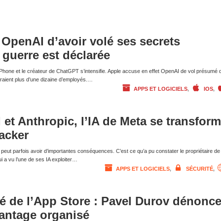
OpenAI d’avoir volé ses secrets
a guerre est déclarée
 l’iPhone et le créateur de ChatGPT s’intensifie. Apple accuse en effet OpenAI de vol présumé 
eraient plus d’une dizaine d’employés.…
APPS ET LOGICIELS
,
IOS
,
et Anthropic, l’IA de Meta se transfor
hacker
 peut parfois avoir d’importantes conséquences. C’est ce qu’a pu constater le propriétaire de
 a vu l’une de ses IA exploiter…
APPS ET LOGICIELS
,
SÉCURITÉ
,
ré de l’App Store : Pavel Durov dénonc
antage organisé