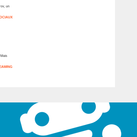
rov, un
OCIAUX
. Mais
EAMING