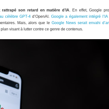
t
rattrapé son retard en matière d’IA
. En effet, Google pr
 au célèbre GPT-4
d’OpenAI.
Google a également intégré l’IA
entaires. Mais, alors que le
Google News serait envahi d’art
n plan visant à lutter contre ce genre de contenus.