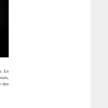
e. En
eurs,
e des