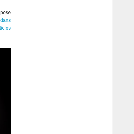
latérale
opose
1
 dans
icles