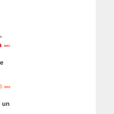
de
MAC
me
WEB
e un