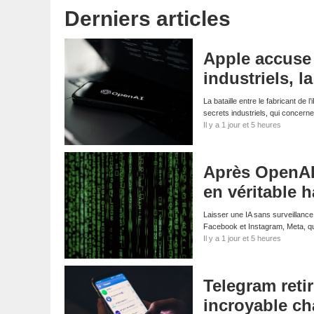
Derniers articles
Apple accuse 
industriels, l
La bataille entre le fabricant de
secrets industriels, qui concern
Il y a 1 jour et 5 heures
Après OpenAI 
en véritable 
Laisser une IA sans surveillance
Facebook et Instagram, Meta, qui
Il y a 1 jour et 5 heures
Telegram reti
incroyable ch