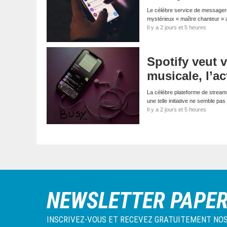
Le célèbre service de messagerie
mystérieux « maître chanteur » 
Il y a 2 jours et 5 heures
Spotify veut v
musicale, l’a
La célèbre plateforme de streaming
une telle initiative ne semble p
Il y a 2 jours et 5 heures
NEWSLETTER PAPE
INSCRIVEZ-VOUS ET RECEVEZ GRATUITEMENT NOS