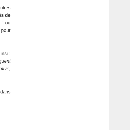
autres
és de
PT ou
 pour
insi :
iquent
ative,
 dans