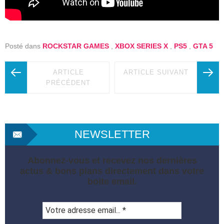
Posté dans
ROCKSTAR GAMES
,
XBOX SERIES X
,
PS5
,
GTA 5
ARTICLE
ARTICLE SUIVANT
PRÉCÉDENT
NEWSLETTER
Abonnez-vous et recevez nos dernières
actus & bons plans directement dans votre
boite email.
Votre
adresse