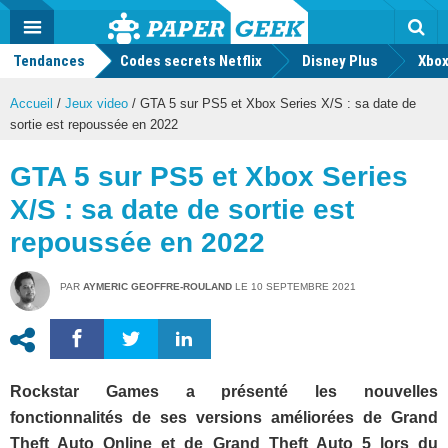
geek
Push
Dark
Facebook
Twitter
Youtube
Notification
MENU
Mode
Actu
geek
Tendances
Codes secrets Netflix
Disney Plus
Rec
Xbox
Accueil
/
Jeux video
/
GTA 5 sur PS5 et Xbox Series X/S : sa date de
sortie est repoussée en 2022
GTA 5 sur PS5 et Xbox Series
X/S : sa date de sortie est
repoussée en 2022
PAR
AYMERIC GEOFFRE-ROULAND
LE
10 SEPTEMBRE 2021
Rockstar Games a présenté les nouvelles
fonctionnalités de ses versions améliorées de Grand
Theft Auto Online et de Grand Theft Auto 5 lors du