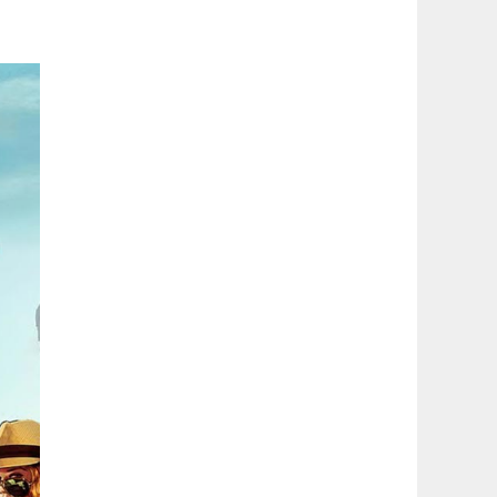
latérale
1