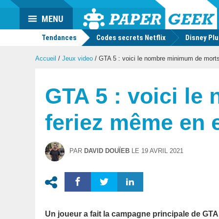
Actu
MENU
geek
Tendances
Codes secrets Netflix
Disney Pl
Accueil
/
Jeux video
/
GTA 5 : voici le nombre minimum de morts
GTA 5 : voici l
feriez même en 
PAR
DAVID DOUÏEB
LE
19 AVRIL 2021
Un joueur a fait la campagne principale de GTA 