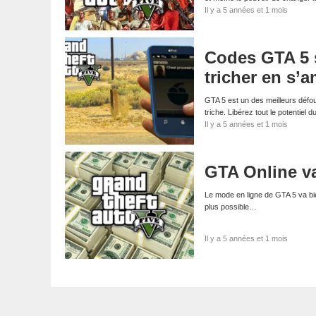
Il y a 5 années et 1 mois
Codes GTA 5 s
tricher en s’
GTA 5 est un des meilleurs défou
triche. Libérez tout le potentiel 
Il y a 5 années et 1 mois
GTA Online va
Le mode en ligne de GTA 5 va bien
plus possible…
Il y a 5 années et 1 mois