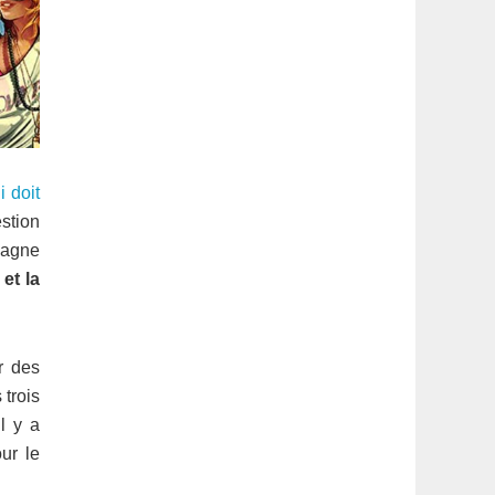
 doit
estion
pagne
 et la
r des
 trois
Il y a
our le