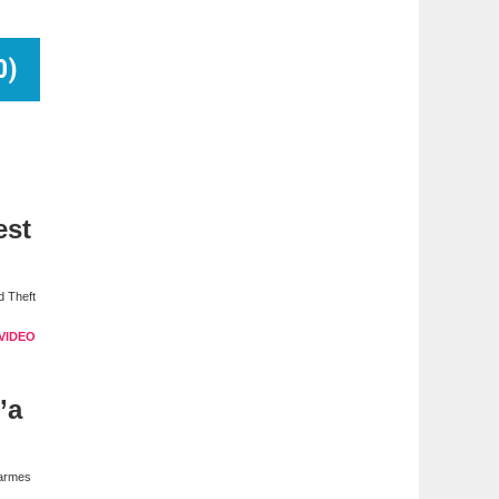
0
)
est
d Theft
VIDEO
’a
 armes