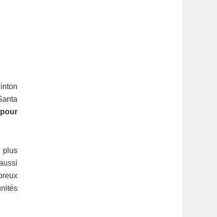
inton
 Santa
 pour
 plus
 aussi
breux
unités