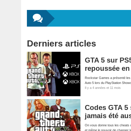
Derniers articles
GTA 5 sur PS5
repoussée en
Rockstar Games a présenté les n
Auto 5 lors du PlayStation Sho
Il y a 4 années et 11 mois
Codes GTA 5 s
jamais été au
On vous donne tous les cheats 
et même le pouvoir de changer la 