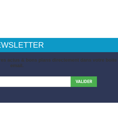
EWSLETTER
es actus & bons plans directement dans votre boite
email.