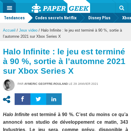
geek
Push
Dark
Facebook
Twitter
Youtube
Notification
MENU
Mode
Actu
geek
Tendances
Codes secrets Netflix
Disney Plus
Rec
Xbox
Accueil
/
Jeux video
/
Halo Infinite : le jeu est terminé à 90 %, sortie à
l’automne 2021 sur Xbox Series X
Halo Infinite : le jeu est terminé
à 90 %, sortie à l’automne 2021
sur Xbox Series X
PAR
AYMERIC GEOFFRE-ROULAND
LE
29 JANVIER 2021
Halo Infinite
est terminé à 90 %. C’est du moins ce qu’a
annoncé son studio de développement ce matin, 343
Industries. Le jeu sera, comme prévu, disponible à