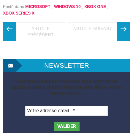
Posté dans
MICROSOFT
,
WINDOWS 10
,
XBOX ONE
,
XBOX SERIES X
ARTICLE
ARTICLE SUIVANT
PRÉCÉDENT
NEWSLETTER
Abonnez-vous et recevez nos dernières
actus & bons plans directement dans votre
boite email.
Votre
adresse
email...
*