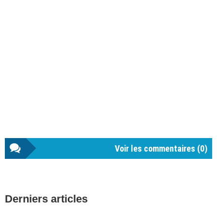
Voir les commentaires (
0
)
Barre
Derniers articles
latérale
1