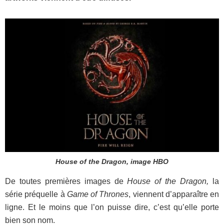
House of the Dragon, image HBO
De toutes premières images de
House of the Dragon,
la
série préquelle à
Game of Thrones
, viennent d’apparaître en
ligne. Et le moins que l’on puisse dire, c’est qu’elle porte
bien son nom.