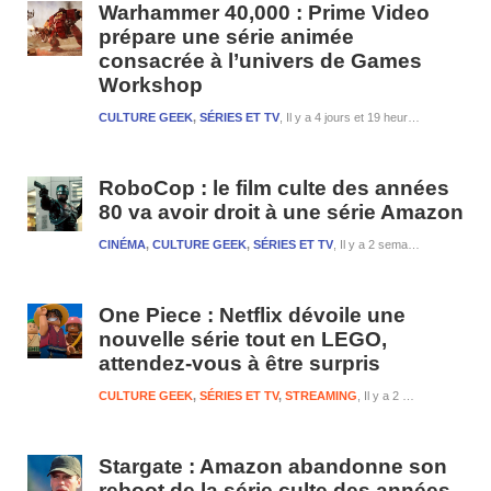
Warhammer 40,000 : Prime Video
prépare une série animée
consacrée à l’univers de Games
Workshop
CULTURE GEEK
,
SÉRIES ET TV
Il y a 4 jours et 19 heures
RoboCop : le film culte des années
80 va avoir droit à une série Amazon
CINÉMA
,
CULTURE GEEK
,
SÉRIES ET TV
Il y a 2 semaines et 3 jours
One Piece : Netflix dévoile une
nouvelle série tout en LEGO,
attendez-vous à être surpris
CULTURE GEEK
,
SÉRIES ET TV
,
STREAMING
Il y a 2 semaines et 4 jours
Stargate : Amazon abandonne son
reboot de la série culte des années