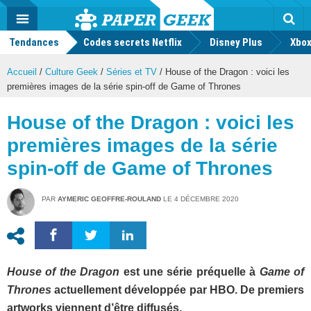
geek
Push
Dark
Facebook
Twitter
Youtube
Notification
MENU
Mode
Actu
geek
Tendances
Codes secrets Netflix
Disney Plus
Rec
Xbox
Accueil
/
Culture Geek
/
Séries et TV
/
House of the Dragon : voici les
premières images de la série spin-off de Game of Thrones
House of the Dragon : voici les
premières images de la série
spin-off de Game of Thrones
PAR
AYMERIC GEOFFRE-ROULAND
LE
4 DÉCEMBRE 2020
House of the Dragon
est une série préquelle à
Game of
Thrones
actuellement développée par HBO. De premiers
artworks viennent d’être diffusés.