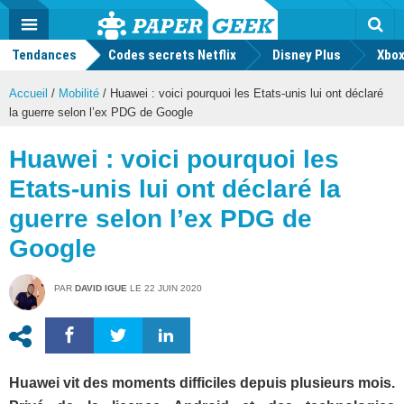
geek
Push
Dark
Facebook
Twitter
Youtube
Notification
MENU
Mode
Actu
geek
Tendances
Codes secrets Netflix
Disney Plus
Rec
Xbox
Accueil
/
Mobilité
/
Huawei : voici pourquoi les Etats-unis lui ont déclaré
la guerre selon l’ex PDG de Google
Huawei : voici pourquoi les
Etats-unis lui ont déclaré la
guerre selon l’ex PDG de
Google
PAR
DAVID IGUE
LE
22 JUIN 2020
Huawei vit des moments difficiles depuis plusieurs mois.