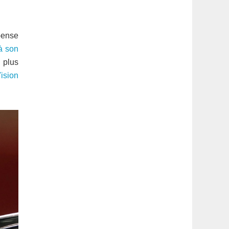
latérale
1
pense
à son
 plus
ision