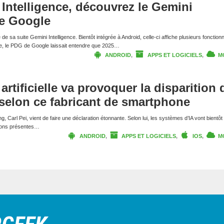
 Intelligence, découvrez le Gemini
de Google
de sa suite Gemini Intelligence. Bientôt intégrée à Android, celle-ci affiche plusieurs fonctionn
ère, le PDG de Google laissait entendre que 2025…
ANDROID
,
APPS ET LOGICIELS
,
M
 artificielle va provoquer la disparition 
 selon ce fabricant de smartphone
 Carl Pei, vient de faire une déclaration étonnante. Selon lui, les systèmes d’IA vont bientô
ations présentes…
ANDROID
,
APPS ET LOGICIELS
,
IOS
,
M