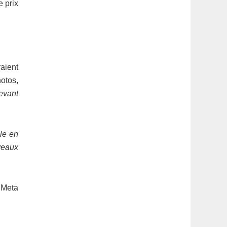
e prix
aient
hotos,
evant
ule en
uveaux
 Meta