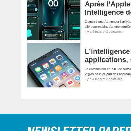
Après l’Apple
Intelligence 
Google vient d’annoncer l’arrivée 
d’IA pour mobile. L’année derni
Il y a 2 mois et 3 semaines
L’intelligence
applications,
Le cofondateur et PDG de Nothing,
le glas de la plupart des applic
Il y a 4 mois et 2 semaines