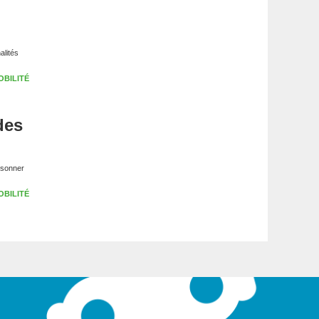
alités
OBILITÉ
des
t sonner
OBILITÉ