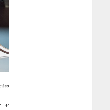
ctées
llier