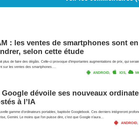
AM : les ventes de smartphones sont en
ondrer, selon cette étude
it plus de faire des dégâts. Celle-ci provoque d’importantes augmentations de prix, qui seraie
ent sur les ventes des smartphones.…
ANDROID
,
IOS
,
M
 Google dévoile ses nouveaux ordinate
stés à l’IA
uvelle gamme d’ordinateurs portables, baptisée Googlebook. Ces derniers intégreront profo
ntreprise, Gemini. Le moins que l’on puisse dire, c’est que Google n’aura…
ANDROID
,