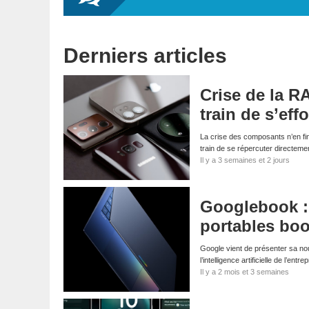
Derniers articles
Crise de la R
train de s’eff
La crise des composants n’en fin
train de se répercuter directem
Il y a 3 semaines et 2 jours
Googlebook :
portables boo
Google vient de présenter sa no
l’intelligence artificielle de l’e
Il y a 2 mois et 3 semaines