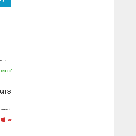
nt en
OBILITÉ
urs
ndément
PC