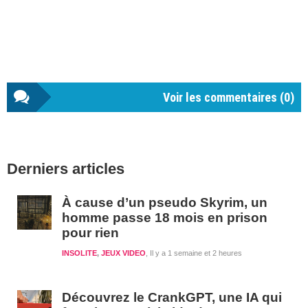
Voir les commentaires (
0
)
Barre
Derniers articles
latérale
1
À cause d’un pseudo Skyrim, un
homme passe 18 mois en prison
pour rien
INSOLITE
,
JEUX VIDEO
Il y a 1 semaine et 2 heures
Découvrez le CrankGPT, une IA qui