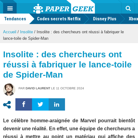
geek
Push
Dark
Facebook
Twitter
Youtube
Notification
MENU
Mode
Actu
geek
Tendances
Codes secrets Netflix
Disney Plus
Rec
Xbox
Accueil
/
Insolite
/
Insolite : des chercheurs ont réussi à fabriquer le
lance-toile de Spider-Man
Insolite : des chercheurs ont
réussi à fabriquer le lance-toile
de Spider-Man
PAR
DAVID LAURENT
LE
11 OCTOBRE 2024
Le célèbre homme-araignée de Marvel pourrait bientôt
devenir une réalité. En effet, une équipe de chercheurs a
réussi à mettre au point un matériau qui affiche des