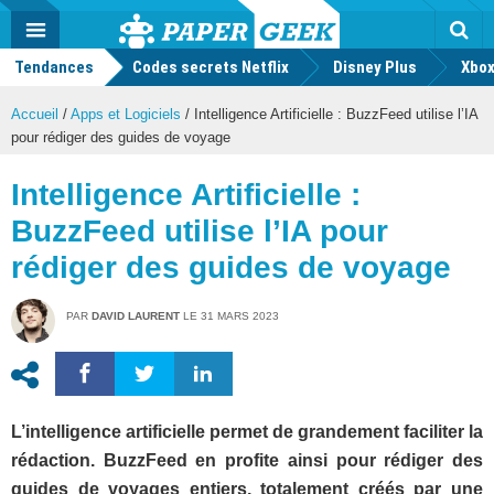
geek
Push
Dark
Facebook
Twitter
Youtube
Notification
MENU
Mode
Actu
geek
Tendances
Codes secrets Netflix
Disney Plus
Rec
Xbox
Accueil
/
Apps et Logiciels
/
Intelligence Artificielle : BuzzFeed utilise l’IA
pour rédiger des guides de voyage
Intelligence Artificielle :
BuzzFeed utilise l’IA pour
rédiger des guides de voyage
PAR
DAVID LAURENT
LE
31 MARS 2023
L’intelligence artificielle permet de grandement faciliter la
rédaction. BuzzFeed en profite ainsi pour rédiger des
guides de voyages entiers, totalement créés par une