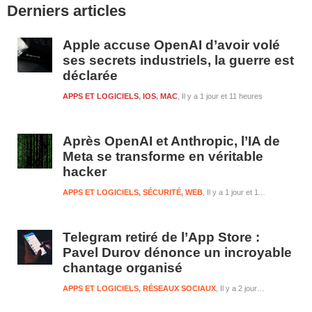
Derniers articles
latérale
1
Apple accuse OpenAI d’avoir volé
ses secrets industriels, la guerre est
déclarée
APPS ET LOGICIELS
,
IOS
,
MAC
Il y a 1 jour et 11 heures
Après OpenAI et Anthropic, l’IA de
Meta se transforme en véritable
hacker
APPS ET LOGICIELS
,
SÉCURITÉ
,
WEB
Il y a 1 jour et 11 heures
Telegram retiré de l’App Store :
Pavel Durov dénonce un incroyable
chantage organisé
APPS ET LOGICIELS
,
RÉSEAUX SOCIAUX
Il y a 2 jours et 11 heures