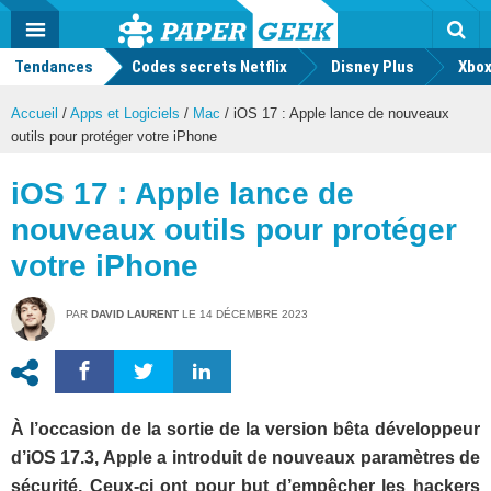
geek
Push
Dark
Facebook
Twitter
Youtube
Notification
MENU
Mode
Actu
geek
Tendances
Codes secrets Netflix
Disney Plus
Rec
Xbox
Accueil
/
Apps et Logiciels
/
Mac
/
iOS 17 : Apple lance de nouveaux
outils pour protéger votre iPhone
iOS 17 : Apple lance de
nouveaux outils pour protéger
votre iPhone
PAR
DAVID LAURENT
LE
14 DÉCEMBRE 2023
À l’occasion de la sortie de la version bêta développeur
d’iOS 17.3, Apple a introduit de nouveaux paramètres de
sécurité. Ceux-ci ont pour but d’empêcher les hackers