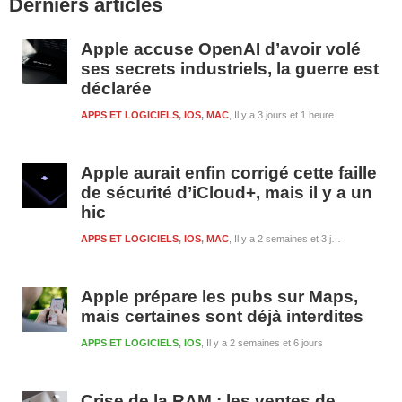
Derniers articles
latérale
1
Apple accuse OpenAI d’avoir volé
ses secrets industriels, la guerre est
déclarée
APPS ET LOGICIELS
,
IOS
,
MAC
Il y a 3 jours et 1 heure
Apple aurait enfin corrigé cette faille
de sécurité d’iCloud+, mais il y a un
hic
APPS ET LOGICIELS
,
IOS
,
MAC
Il y a 2 semaines et 3 jours
Apple prépare les pubs sur Maps,
mais certaines sont déjà interdites
APPS ET LOGICIELS
,
IOS
Il y a 2 semaines et 6 jours
Crise de la RAM : les ventes de