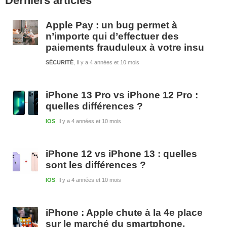
Derniers articles
latérale
1
Apple Pay : un bug permet à
n’importe qui d’effectuer des
paiements frauduleux à votre insu
SÉCURITÉ
Il y a 4 années et 10 mois
iPhone 13 Pro vs iPhone 12 Pro :
quelles différences ?
IOS
Il y a 4 années et 10 mois
iPhone 12 vs iPhone 13 : quelles
sont les différences ?
IOS
Il y a 4 années et 10 mois
iPhone : Apple chute à la 4e place
sur le marché du smartphone,