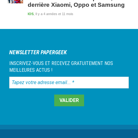
derrière Xiaomi, Oppo et Samsung
IOS
Il y a 4 années et 11 mois
NEWSLETTER PAPERGEEK
INSCRIVEZ-VOUS ET RECEVEZ GRATUITEMENT NOS
MEILLEURES ACTUS !
Tapez
votre
adresse
email...
*