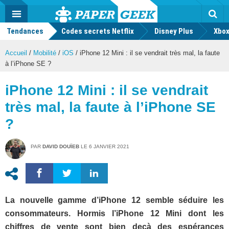
geek
Push
Dark
Facebook
Twitter
Youtube
Notification
MENU
Mode
Actu
geek
Tendances
Codes secrets Netflix
Disney Plus
Rec
Xbox
Accueil
/
Mobilité
/
iOS
/
iPhone 12 Mini : il se vendrait très mal, la faute
à l’iPhone SE ?
iPhone 12 Mini : il se vendrait
très mal, la faute à l’iPhone SE
?
PAR
DAVID DOUÏEB
LE
6 JANVIER 2021
La nouvelle gamme d’iPhone 12 semble séduire les
consommateurs. Hormis l’iPhone 12 Mini dont les
chiffres de vente sont bien deçà des espérances