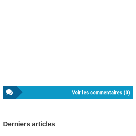
Voir les commentaires (
0
)
Barre
Derniers articles
latérale
1