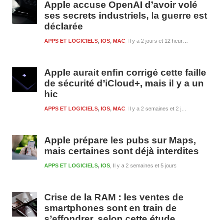
Apple accuse OpenAI d’avoir volé
ses secrets industriels, la guerre est
déclarée
APPS ET LOGICIELS
,
IOS
,
MAC
Il y a 2 jours et 12 heures
Apple aurait enfin corrigé cette faille
de sécurité d’iCloud+, mais il y a un
hic
APPS ET LOGICIELS
,
IOS
,
MAC
Il y a 2 semaines et 2 jours
Apple prépare les pubs sur Maps,
mais certaines sont déjà interdites
APPS ET LOGICIELS
,
IOS
Il y a 2 semaines et 5 jours
Crise de la RAM : les ventes de
smartphones sont en train de
s’effondrer, selon cette étude