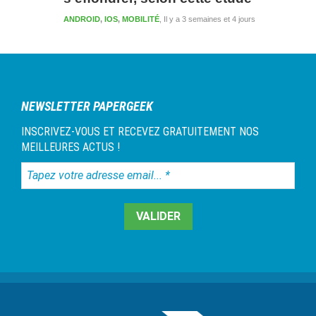
ANDROID
,
IOS
,
MOBILITÉ
Il y a 3 semaines et 4 jours
NEWSLETTER PAPERGEEK
INSCRIVEZ-VOUS ET RECEVEZ GRATUITEMENT NOS
MEILLEURES ACTUS !
Tapez
votre
adresse
email...
*