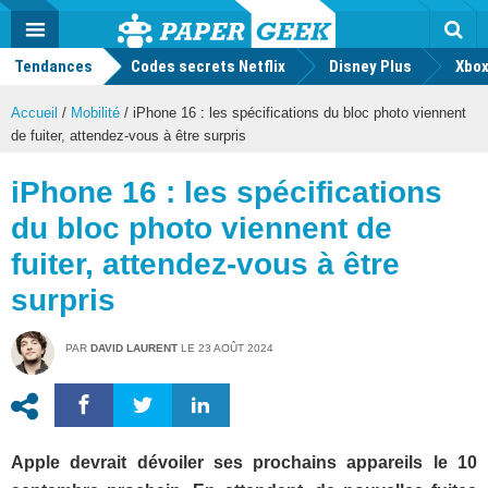
geek
Push
Dark
Facebook
Twitter
Youtube
Notification
MENU
Mode
Actu
geek
Tendances
Codes secrets Netflix
Disney Plus
Rec
Xbox
Accueil
/
Mobilité
/
iPhone 16 : les spécifications du bloc photo viennent
de fuiter, attendez-vous à être surpris
iPhone 16 : les spécifications
du bloc photo viennent de
fuiter, attendez-vous à être
surpris
PAR
DAVID LAURENT
LE
23 AOÛT 2024
Apple devrait dévoiler ses prochains appareils le 10