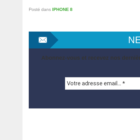
Posté dans
IPHONE 8
N
Abonnez-vous et recevez nos dernièr
Votre
adresse
email...
*