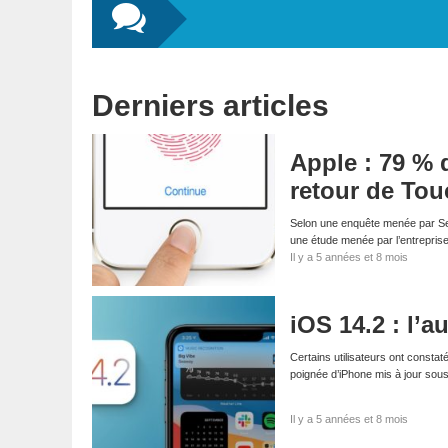
Derniers articles
Apple : 79 % 
retour de Tou
Selon une enquête menée par Sell
une étude menée par l’entrepris
Il y a 5 années et 8 mois
iOS 14.2 : l’
Certains utilisateurs ont consta
poignée d’iPhone mis à jour sou
Il y a 5 années et 8 mois