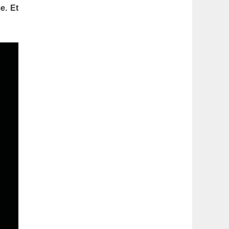
latérale
e. Et
1