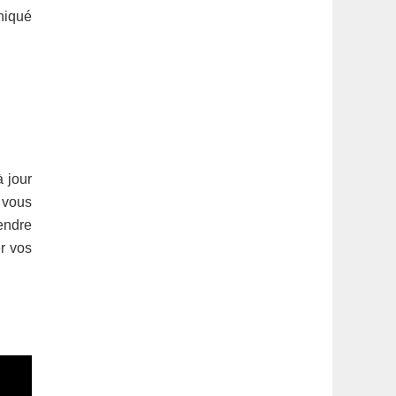
niqué
à jour
i vous
tendre
er vos