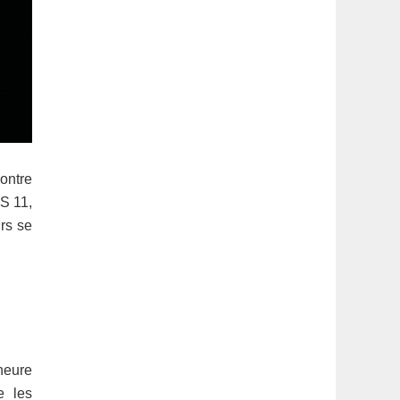
ontre
OS 11,
urs se
heure
e les