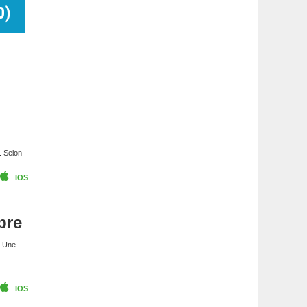
0
)
. Selon
IOS
bre
. Une
IOS