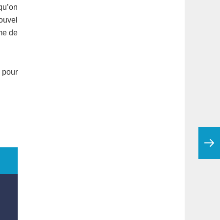
qu’on
ouvel
rme de
 pour