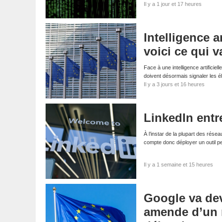
Il y a 1 jour et 17 heures
Intelligence a
voici ce qui 
Face à une intelligence artifici
doivent désormais signaler les él
Il y a 3 jours et 16 heures
LinkedIn entre
À l’instar de la plupart des résea
compte donc déployer un outil p
Il y a 1 semaine et 15 heures
Google va dev
amende d’un m