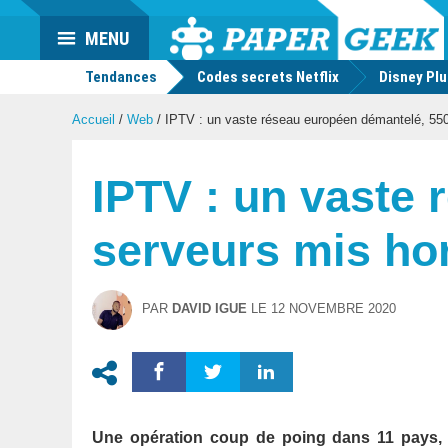
Actu
MENU
geek
Tendances
Codes secrets Netflix
Disney Pl
Accueil
/
Web
/
IPTV : un vaste réseau européen démantelé, 550
IPTV : un vaste
serveurs mis ho
PAR
DAVID IGUE
LE
12 NOVEMBRE 2020
Une opération coup de poing dans 11 pays,