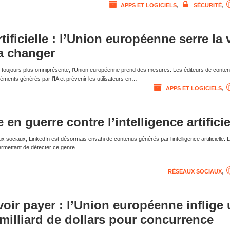
APPS ET LOGICIELS
,
SÉCURITÉ
,
rtificielle : l’Union européenne serre la 
va changer
elle toujours plus omniprésente, l’Union européenne prend des mesures. Les éditeurs de conte
éments générés par l’IA et prévenir les utilisateurs en…
APPS ET LOGICIELS
,
 en guerre contre l’intelligence artificie
ux sociaux, LinkedIn est désormais envahi de contenus générés par l’intelligence artificielle. L
ermettant de détecter ce genre…
RÉSEAUX SOCIAUX
,
oir payer : l’Union européenne inflige
illiard de dollars pour concurrence