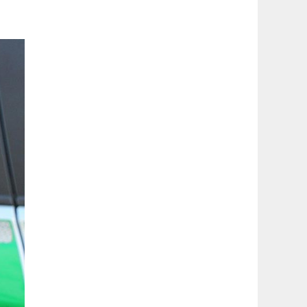
latérale
1