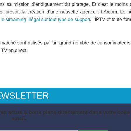
s sa mission d’endiguement du piratage. Et c’est le moins 
uel prévoit la création d’une nouvelle agence : l’Arcom. Le n
e
le streaming illégal sur tout type de support
, l’IPTV et toute fo
marché sont utilisés par un grand nombre de consommateurs
 TV en direct.
EWSLETTER
es actus & bons plans directement dans votre boite
email.