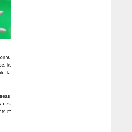
connu
ce, la
ir la
éseau
s des
ts et