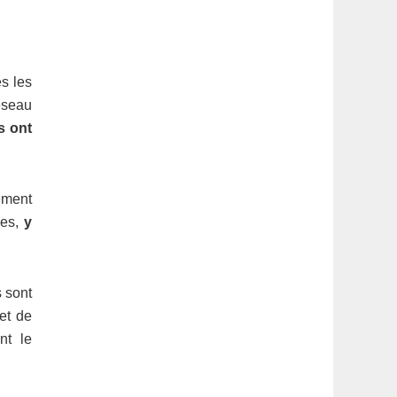
s les
réseau
s ont
ement
ies,
y
 sont
et de
nt le