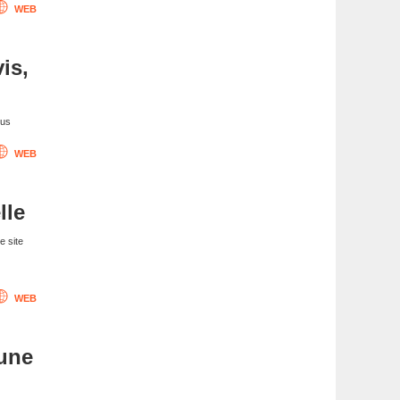
WEB
vis,
nus
WEB
lle
e site
WEB
 une