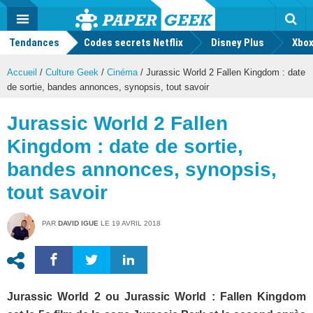
geek
Push
Dark
Facebook
Twitter
Youtube
Notification
MENU
Mode
Actu
geek
Tendances
Codes secrets Netflix
Disney Plus
Rec
Xbox
Accueil
/
Culture Geek
/
Cinéma
/
Jurassic World 2 Fallen Kingdom : date
de sortie, bandes annonces, synopsis, tout savoir
Jurassic World 2 Fallen
Kingdom : date de sortie,
bandes annonces, synopsis,
tout savoir
PAR
DAVID IGUE
LE
19 AVRIL 2018
Jurassic World 2 ou Jurassic World : Fallen Kingdom