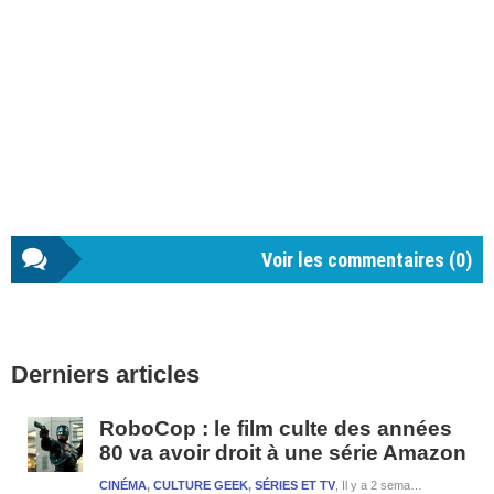
Voir les commentaires (
0
)
Barre
Derniers articles
latérale
1
RoboCop : le film culte des années
80 va avoir droit à une série Amazon
CINÉMA
,
CULTURE GEEK
,
SÉRIES ET TV
Il y a 2 semaines et 4 jours