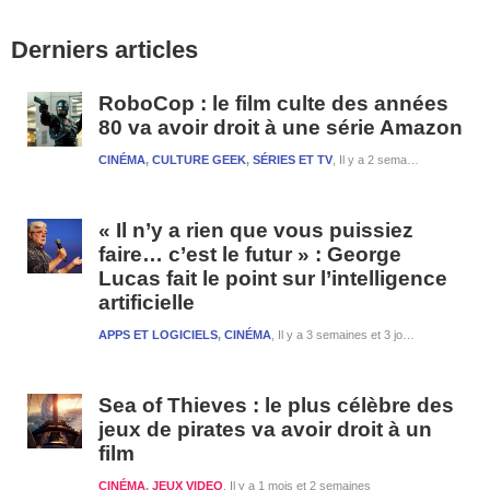
Barre
Derniers articles
latérale
1
RoboCop : le film culte des années
80 va avoir droit à une série Amazon
CINÉMA
,
CULTURE GEEK
,
SÉRIES ET TV
Il y a 2 semaines et 3 jours
« Il n’y a rien que vous puissiez
faire… c’est le futur » : George
Lucas fait le point sur l’intelligence
artificielle
APPS ET LOGICIELS
,
CINÉMA
Il y a 3 semaines et 3 jours
Sea of Thieves : le plus célèbre des
jeux de pirates va avoir droit à un
film
CINÉMA
,
JEUX VIDEO
Il y a 1 mois et 2 semaines