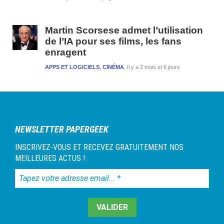
Martin Scorsese admet l’utilisation
de l’IA pour ses films, les fans
enragent
APPS ET LOGICIELS
,
CINÉMA
Il y a 2 mois et 6 jours
NEWSLETTER PAPERGEEK
INSCRIVEZ-VOUS ET RECEVEZ GRATUITEMENT NOS
MEILLEURES ACTUS !
Tapez
votre
adresse
email...
*