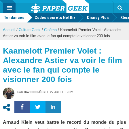
geek
Push
Dark
Facebook
Twitter
Youtube
Notification
MENU
Mode
Actu
geek
Tendances
Codes secrets Netflix
Disney Plus
Rec
Xbox
Accueil
/
Culture Geek
/
Cinéma
/
Kaamelott Premier Volet : Alexandre
Astier va voir le film avec le fan qui compte le visionner 200 fois
Kaamelott Premier Volet :
Alexandre Astier va voir le film
avec le fan qui compte le
visionner 200 fois
PAR
DAVID DOUÏEB
LE
27 JUILLET 2021
Arnaud Klein veut battre le record du monde du plus