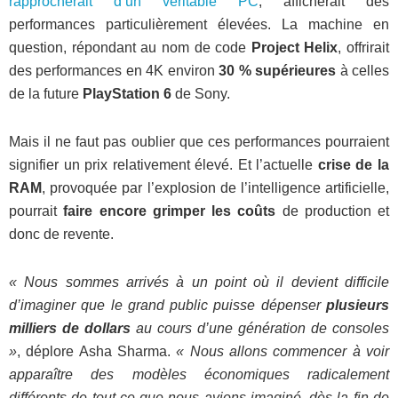
rapprocherait d’un véritable PC
, afficherait des
performances particulièrement élevées. La machine en
question, répondant au nom de code
Project Helix
, offrirait
des performances en
4K environ
30 % supérieures
à celles
de la future
PlayStation 6
de Sony.
Mais il ne faut pas oublier que ces performances pourraient
signifier un prix relativement élevé. Et l’actuelle
crise de la
RAM
, provoquée par l’explosion de l’intelligence artificielle,
pourrait
faire encore grimper les coûts
de production et
donc de revente.
« Nous sommes arrivés à un point où il devient difficile
d’imaginer que le grand public puisse dépenser
plusieurs
milliers de dollars
au cours d’une génération de consoles
»
, déplore Asha Sharma.
« Nous allons commencer à voir
apparaître des modèles économiques radicalement
différents de tout ce que nous avions imaginé, dès la fin de