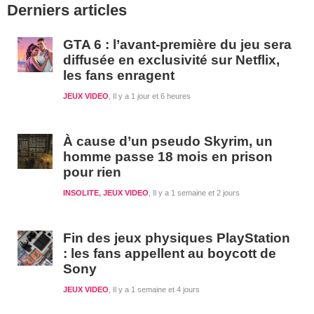
Derniers articles
latérale
1
GTA 6 : l’avant-première du jeu sera
diffusée en exclusivité sur Netflix,
les fans enragent
JEUX VIDEO
Il y a 1 jour et 6 heures
À cause d’un pseudo Skyrim, un
homme passe 18 mois en prison
pour rien
INSOLITE
,
JEUX VIDEO
Il y a 1 semaine et 2 jours
Fin des jeux physiques PlayStation
: les fans appellent au boycott de
Sony
JEUX VIDEO
Il y a 1 semaine et 4 jours