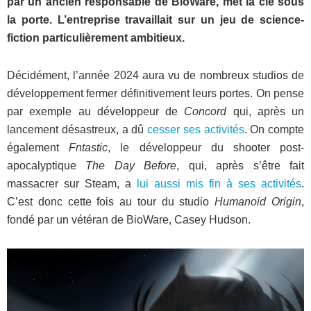
par un ancien responsable de BioWare, met la clé sous
la porte. L’entreprise travaillait sur un jeu de science-
fiction particulièrement ambitieux.
Décidément, l’année 2024 aura vu de nombreux studios de
développement fermer définitivement leurs portes. On pense
par exemple au développeur de
Concord
qui, après un
lancement désastreux, a dû
cesser ses activités
. On compte
également
Fntastic
, le développeur du shooter post-
apocalyptique
The Day Before
, qui, après s’être fait
massacrer sur Steam, a
lui aussi mis fin à ses activités
.
C’est donc cette fois au tour du studio
Humanoid Origin
,
fondé par un vétéran de BioWare, Casey Hudson.