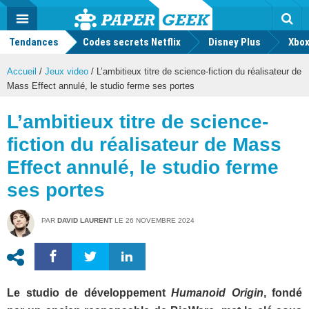
geek
Push
Dark
Facebook
Twitter
Youtube
Notification
MENU
Mode
Actu
geek
Tendances
Codes secrets Netflix
Disney Plus
Rec
Xbox
Accueil
/
Jeux video
/
L’ambitieux titre de science-fiction du réalisateur de
Mass Effect annulé, le studio ferme ses portes
L’ambitieux titre de science-
fiction du réalisateur de Mass
Effect annulé, le studio ferme
ses portes
PAR
DAVID LAURENT
LE
26 NOVEMBRE 2024
Le studio de développement
Humanoid Origin
, fondé