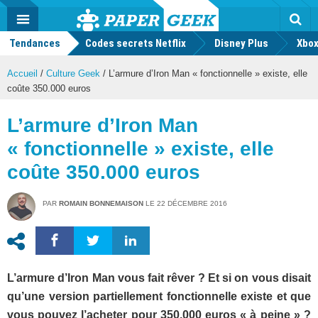
geek
Push
Dark
Facebook
Twitter
Youtube
Notification
MENU
Mode
Actu
geek
Tendances
Codes secrets Netflix
Disney Plus
Rec
Xbox
Accueil
/
Culture Geek
/
L’armure d’Iron Man « fonctionnelle » existe, elle
coûte 350.000 euros
L’armure d’Iron Man
« fonctionnelle » existe, elle
coûte 350.000 euros
PAR
ROMAIN BONNEMAISON
LE
22 DÉCEMBRE 2016
L’armure d’Iron Man vous fait rêver ? Et si on vous disait
qu’une version partiellement fonctionnelle existe et que
vous pouvez l’acheter pour 350.000 euros « à peine » ?