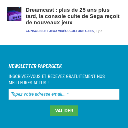
Dreamcast : plus de 25 ans plus
tard, la console culte de Sega reçoit
de nouveaux jeux
CONSOLES ET JEUX VIDÉO
,
CULTURE GEEK
Il y a 1 semaine et 3 jours
NEWSLETTER PAPERGEEK
INSCRIVEZ-VOUS ET RECEVEZ GRATUITEMENT NOS
MEILLEURES ACTUS !
Tapez
votre
adresse
email...
*