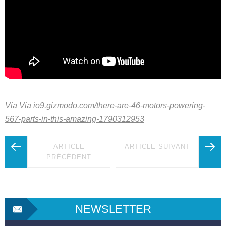
Via
Via io9.gizmodo.com/there-are-46-motors-powering-
567-parts-in-this-amazing-1790312953
ARTICLE
ARTICLE SUIVANT
PRÉCÉDENT
NEWSLETTER