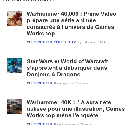
latérale
1
Warhammer 40,000 : Prime Video
prépare une série animée
consacrée à l’univers de Games
Workshop
CULTURE GEEK
,
SÉRIES ET TV
Il y a 4 jours et 16 heures
Star Wars et World of Warcraft
s’apprêtent à débarquer dans
Donjons & Dragons
CULTURE GEEK
Il y a 5 jours et 17 heures
Warhammer 40K : l’IA aurait été
utilisée pour une illustration, Games
Workshop mène l’enquête
CULTURE GEEK
Il y a 1 semaine et 3 jours