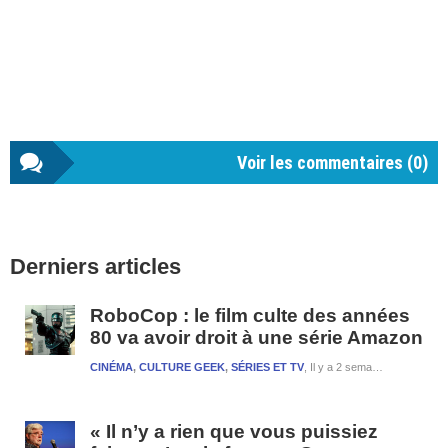
Voir les commentaires (
0
)
Barre
Derniers articles
latérale
1
RoboCop : le film culte des années
80 va avoir droit à une série Amazon
CINÉMA
,
CULTURE GEEK
,
SÉRIES ET TV
Il y a 2 semaines et 1 jour
« Il n’y a rien que vous puissiez