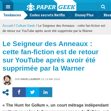
geek
Push
Dark
Facebook
Twitter
Youtube
Notification
MENU
Mode
Actu
geek
Tendances
Codes secrets Netflix
Disney Plus
Rec
Xbox
Accueil
/
Culture Geek
/
Le Seigneur des Anneaux : cette fan-fiction est
de retour sur YouTube après avoir été supprimée par la Warner
Le Seigneur des Anneaux :
cette fan-fiction est de retour
sur YouTube après avoir été
supprimée par la Warner
PAR
DAVID LAURENT
LE
13 MAI 2024
« The Hunt for Gollum », un court métrage indépendant