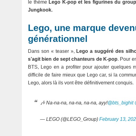
le thème
Lego K-pop et les figurines du grou
Jungkook.
Lego, une marque deven
générationnel
Dans son « teaser »,
Lego a suggéré des silhou
s’agit bien de sept chanteurs de K-pop
. Pour e
BTS, Lego en a profiter pour ajouter quelques m
difficile de faire mieux que Lego car, si la com
Lego, alors là ils vont être définitivement conquis.
🎶 Na-na-na, na-na, na-na, ayy!
@bts_bighit
— LEGO (@LEGO_Group)
February 13, 20