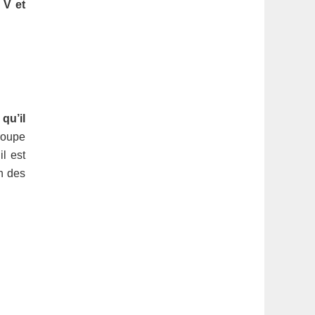
 V et
qu’il
groupe
l est
n des