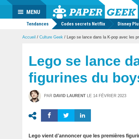
Actu
MENU
geek
Tendances
Codes secrets Netflix
Disney Pl
Accueil
/
Culture Geek
/
Lego se lance dans la K-pop avec les p
Lego se lance d
figurines du bo
PAR
DAVID LAURENT
LE
14 FÉVRIER 2023
Lego vient d’annoncer que les premières figur