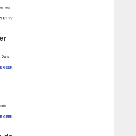
reaming
S ET TV
er
s. Dans
E GEEK
onné
E GEEK