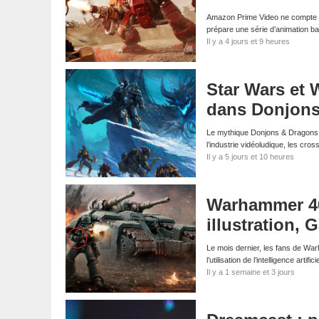
Amazon Prime Video ne compte pa
prépare une série d’animation 
Il y a 4 jours et 9 heures
Star Wars et 
dans Donjons
Le mythique Donjons & Dragons s
l’industrie vidéoludique, les cr
Il y a 5 jours et 10 heures
Warhammer 40K
illustration
Le mois dernier, les fans de Wa
l’utilisation de l’intelligence arti
Il y a 1 semaine et 3 jours