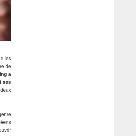
de les
ée de
ing a
t ses
 deux
genre
réens
ouvrir