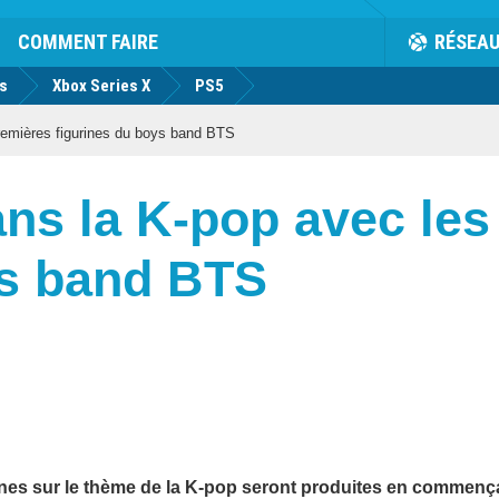
COMMENT FAIRE
RÉSEA
us
Xbox Series X
PS5
remières figurines du boys band BTS
ans la K-pop avec les
ys band BTS
ines sur le thème de la K-pop seront produites en commenç