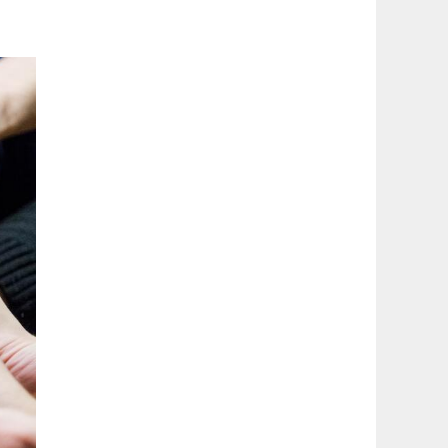
latérale
1