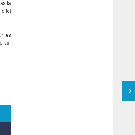
pas la
 effet
ur les
o sur